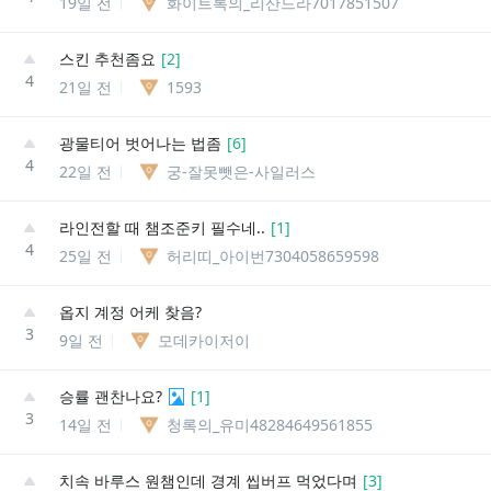
19일 전
화이트록의_리산드라7017851507
스킨 추천좀요
[
2
]
4
21일 전
1593
광물티어 벗어나는 법좀
[
6
]
4
22일 전
궁-잘못뺏은-사일러스
라인전할 때 챔조준키 필수네..
[
1
]
4
25일 전
허리띠_아이번7304058659598
옵지 계정 어케 찾음?
3
9일 전
모데카이저이
승률 괜찬나요?
[
1
]
3
14일 전
청록의_유미48284649561855
치속 바루스 원챔인데 경계 씹버프 먹었다며
[
3
]