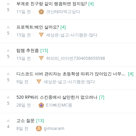
부계로 친구랑 같이 랭겜하면 정지임?
[
4
]
5
11일 전
크산테따먹고싶다
프로젝트:베인 살까요?
[
4
]
5
15일 전
세상은-넓고-사기챔은-많다
탑챔 추천좀
[
15
]
5
15일 전
허리띠_아이번7304058659598
디스코드 서버 관리자는 초등학생 따위가 앉아있긴 너무나도 큰 자리인걸 까요?
[
4
]
5
9일 전
세상은-넓고-사기챔은-많다
520 RP짜리 스킨중에서 살만한거 없으려나
[
7
]
5
28일 전
E가빠진MC몽
고소 질문
[
13
]
4
8일 전
gimsaram