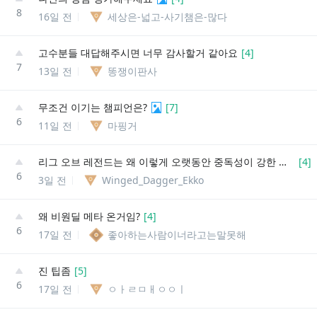
8
16일 전
세상은-넓고-사기챔은-많다
고수분들 대답해주시면 너무 감사할거 같아요
[
4
]
7
13일 전
똥쟁이판사
무조건 이기는 챔피언은?
[
7
]
6
11일 전
마핑거
리그 오브 레전드는 왜 이렇게 오랫동안 중독성이 강한 걸까요?
[
4
]
6
3일 전
Winged_Dagger_Ekko
왜 비원딜 메타 온거임?
[
4
]
6
17일 전
좋아하는사람이너라고는말못해
진 팁좀
[
5
]
6
17일 전
ㅇㅏㄹㅁㅐㅇㅇㅣ