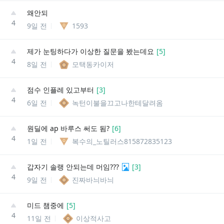
왜안되
4
9일 전
1593
제가 눈팅하다가 이상한 질문을 봤는데요
[
5
]
4
8일 전
모택동카이저
점수 인플레 있고부터
[
3
]
4
6일 전
녹턴이불을끄고나한테달려옴
원딜에 ap 바루스 써도 됨?
[
6
]
4
1일 전
복수의_노틸러스815872835123
갑자기 솔랭 안되는데 머임???
[
3
]
4
9일 전
진짜바늬바늬
미드 챔중에
[
5
]
4
11일 전
이상적사고