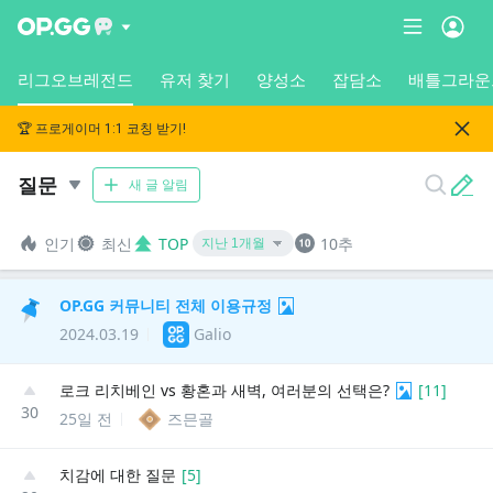
리그오브레전드
유저 찾기
양성소
잡담소
배틀그라운
🏆 프로게이머 1:1 코칭 받기!
질문
새 글 알림
인기
최신
TOP
10추
OP.GG 커뮤니티 전체 이용규정
2024.03.19
Galio
로크 리치베인 vs 황혼과 새벽, 여러분의 선택은?
[
11
]
30
25일 전
즈믄골
치감에 대한 질문
[
5
]