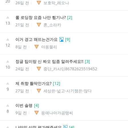
20
26일 전
보호막_레오나
롤 로딩창 요즘 나만 튕기나?
[
2
]
13
21일 전
혼_소라카
이거 경고 왜뜨는건가요
[
9
]
12
8일 전
야옹젤리
정글 팁이랑 신 짜오 팁좀 알려주세요!!
[
3
]
10
24일 전
중단_카사딘86782625519452
제 취향 틀딱인가요?
[
12
]
9
27일 전
세상은-넓고-사기챔은-많다
이번 솔랭
[
4
]
8
9일 전
응애나아가곰탱씨
나만의 상점 평가해주세요
[
4
]