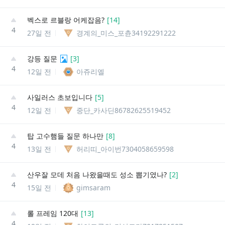
벡스로 르블랑 어케잡음?
[
14
]
4
27일 전
경계의_미스_포츈34192291222
강등 질문
[
3
]
4
12일 전
아쥬리엘
사일러스 초보입니다
[
5
]
4
12일 전
중단_카사딘86782625519452
탑 고수햄들 질문 하나만
[
8
]
4
13일 전
허리띠_아이번7304058659598
산우잘 모데 처음 나왔을때도 성소 뽑기였나?
[
2
]
4
15일 전
gimsaram
롤 프레임 120대
[
13
]
4