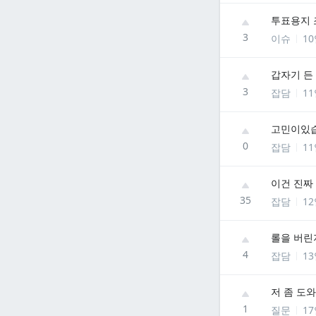
투표용지 
3
이슈
1
갑자기 든
3
잡담
1
고민이있
0
잡담
1
이건 진짜 
35
잡담
1
롤을 버린
4
잡담
1
저 좀 도
1
질문
1