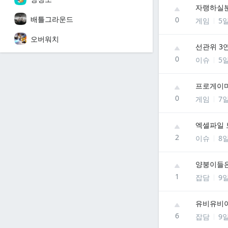
자랭하실분
배틀그라운드
0
게임
5
오버워치
선관위 3
0
이슈
5
프로게이
0
게임
7
엑셀파일 
2
이슈
8
양붕이들은
1
잡담
9
유비유비야.
6
잡담
9