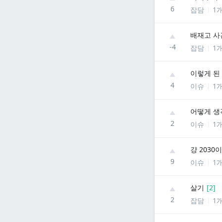
6
잡담
1
배재고 사
-4
잡담
1
이렇게 된
4
이슈
1
어떻게 생
2
이슈
1
걍 203
9
이슈
1
살기
[
2
]
2
잡담
1