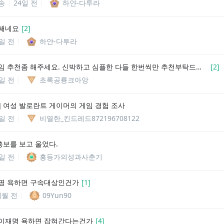
송
24일 전
하얀-다투라
쌔네요
[
2
]
4일 전
하얀-다투라
롤체 닉네임 추천좀 해주세요. 신박하고 심플한 다들 한번씩만 추천부탁드립니다. 형님덜~~~^^(비하,욕설,성적인,조롱,고인모독)이런건 빼주세요.
[
2
]
5일 전
초록공룡크아앙
] 여성 발로란트 게이머의 게임 경험 조사
8일 전
비열한_킨드레드872196708122
홍보를 보고 울었다.
9일 전
홍등가의성과사춘기
명 욕하면 구속대상인건가
[
1
]
개월 전
09Yun90
이재명 욕하면 잡혀간다는건가
[
4
]