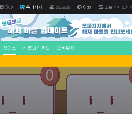
Duo
톡피지지
e스포츠
Gigs
스트리머 오버
잡담소
배틀그라운드
오버워치