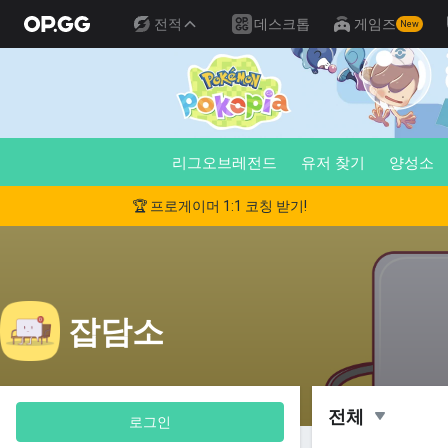
전적
데스크톱
게임즈
New
리그오브레전드
유저 찾기
양성소
🏆 프로게이머 1:1 코칭 받기!
잡담소
전체
로그인