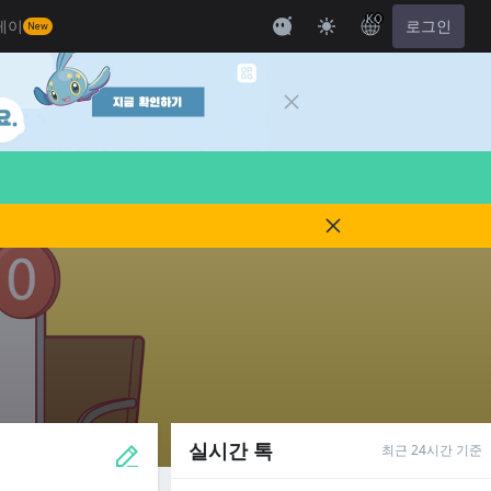
KO
레이
로그인
New
실시간 톡
최근 24시간 기준