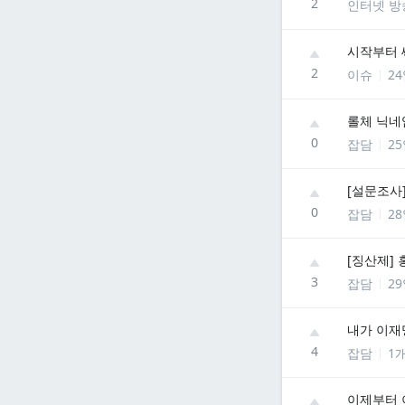
2
인터넷 방
시작부터 
2
이슈
2
0
잡담
2
[설문조사
0
잡담
2
[징산제] 
3
잡담
2
내가 이재
4
잡담
1
이제부터 