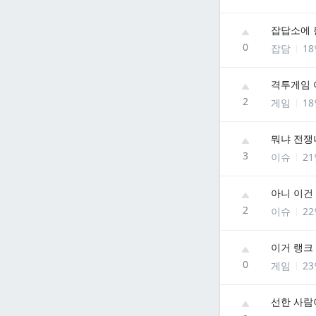
잡답소에 
0
잡담
1
격투게임 
2
게임
1
뭐냐 전쟁
3
이슈
2
아니 이건
2
이슈
2
이거 랭크
0
게임
2
선한 사람