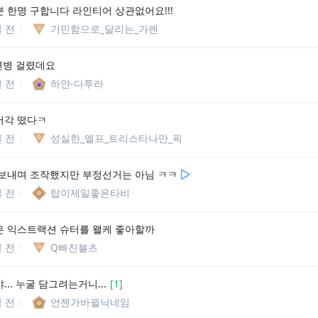
 한명 구합니다 라인티어 상관없어요!!!
일 전
기민함으로_달리는_가렌
연병 걸렸데요
일 전
하얀-다투라
머각 떴다ㅋ
일 전
성실한_엘프_트리스타나만_픽
보내며 조작했지만 부정선거는 아님 ㅋㅋ
일 전
탑이제일좋은타비
 익스트랙션 슈터를 왤케 좋아할까
일 전
Q빠진블츠
.. 누굴 담그려는거니...
[
1
]
일 전
언젠가바뀔닉네임