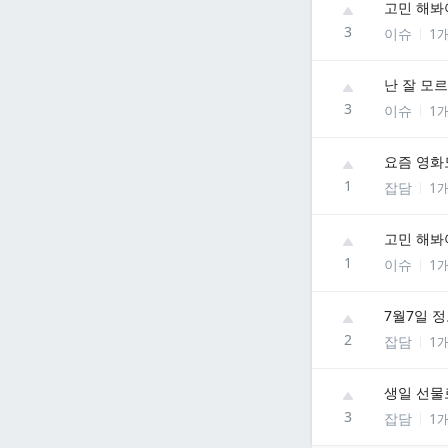
고민 해봐
3
이슈
1
난 잘 모
3
이슈
1
요즘 영화
1
잡담
1
고민 해봐
1
이슈
1
7월7일 
2
잡담
1
생일 선물
3
잡담
1