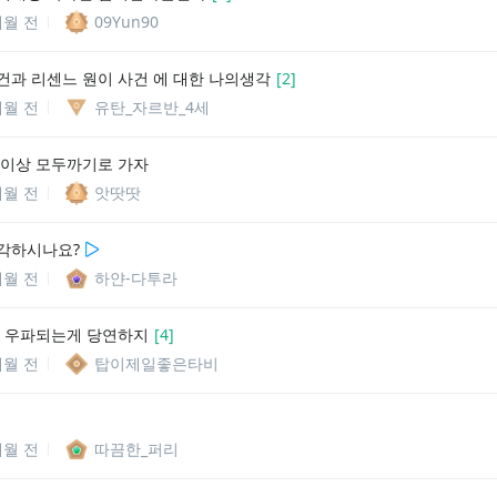
개월 전
09Yun90
건과 리센느 원이 사건 에 대한 나의생각
[
2
]
개월 전
유탄_자르반_4세
 이상 모두까기로 가자
개월 전
앗땃땃
각하시나요?
개월 전
하얀-다투라
0이 우파되는게 당연하지
[
4
]
개월 전
탑이제일좋은타비
개월 전
따끔한_퍼리