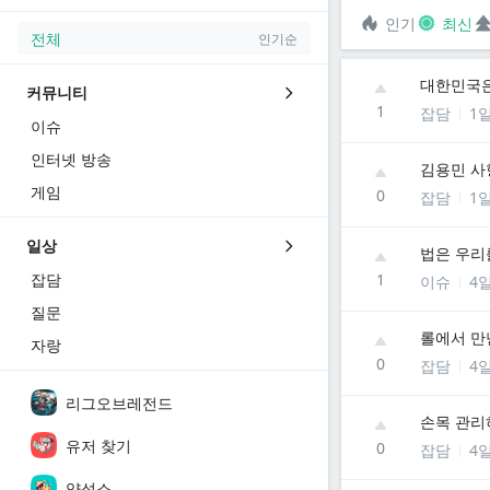
인기
최신
전체
인기순
대한민국
커뮤니티
1
잡담
1
이슈
인터넷 방송
김용민 사
게임
0
잡담
1
일상
법은 우리
잡담
1
이슈
4
질문
롤에서 만
자랑
0
잡담
4
리그오브레전드
손목 관리
유저 찾기
0
잡담
4
양성소