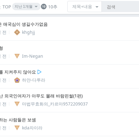
TOP
10추
은 애국심이 생길수가없음
일 전
khghjj
형
일 전
Im-Negan
를 지켜주지 않아요
일 전
하얀-다투라
난 외국인여자가 아무도 몰래 바람핀썰(1편)
일 전
마법무효화의_카르마9572209037
하는 사람들은 보셈
일 전
kda자이라