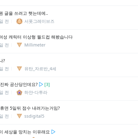
뭔 글을 쓰려고 햇는데에..
8일 전
서폿그레이브즈
여성 캐릭터 이상형 월드컵 해봤습니다
8일 전
Millimeter
나?
1일 전
유탄_자르반_4세
 진짜 공산당인데요?
[
3
]
2일 전
하얀-다투라
 휴면 5일뒤 점수 내려가는거임?
3일 전
ssdigital5
이 세상을 망치는 이유래요