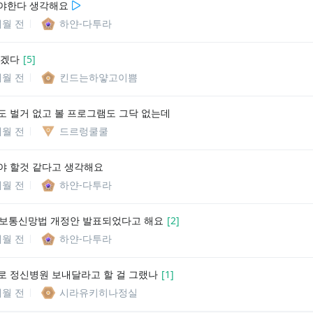
야한다 생각해요
개월 전
하얀-다투라
르겠다
[
5
]
개월 전
킨드는하얗고이쁨
도 벌거 없고 볼 프로그램도 그닥 없는데
개월 전
드르렁쿨쿨
야 할것 같다고 생각해요
개월 전
하얀-다투라
정보통신망법 개정안 발표되었다고 해요
[
2
]
개월 전
하얀-다투라
로 정신병원 보내달라고 할 걸 그랬나
[
1
]
개월 전
시라유키히나정실