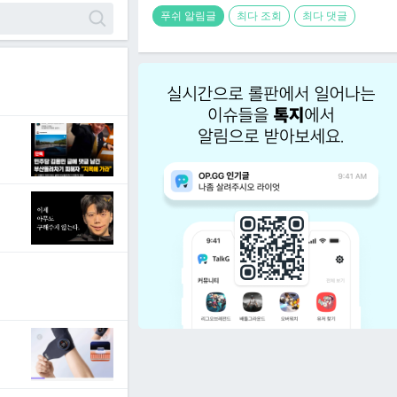
푸쉬 알림글
최다 조회
최다 댓글