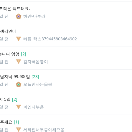
조작은 팩트래요.
0일 전
하얀-다투라
 생각인데
1일 전
뼈톱_럭스379445803464902
습니다 엉엉
[
2
]
1일 전
감자국옵붕이
남자닉 99.9퍼임
[
23
]
2일 전
오늘만사는옵붕
지 5일
[
2
]
3일 전
피엔나볶음
와주세요
[
1
]
7일 전
세라핀너무좋아헤으응