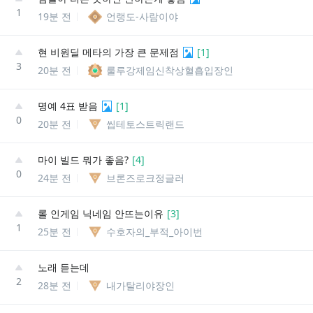
1
19분 전
언랭도-사람이야
현 비원딜 메타의 가장 큰 문제점
[
1
]
3
20분 전
룰루강제임신착상혈흡입장인
명예 4표 받음
[
1
]
0
20분 전
씹테토스트릭랜드
마이 빌드 뭐가 좋음?
[
4
]
0
24분 전
브론즈로크정글러
롤 인게임 닉네임 안뜨는이유
[
3
]
1
25분 전
수호자의_부적_아이번
노래 듣는데
2
28분 전
내가탈리야장인