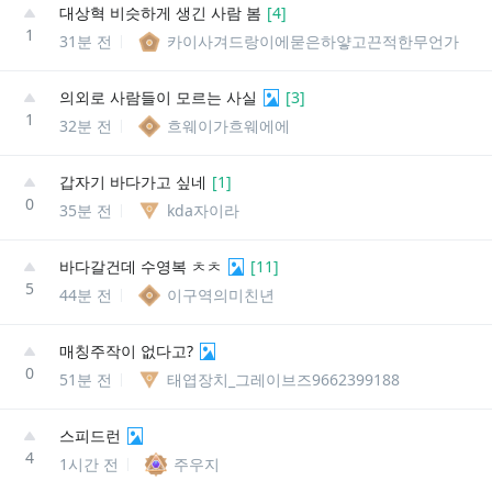
대상혁 비슷하게 생긴 사람 봄
[
4
]
1
31분 전
카이사겨드랑이에묻은하얗고끈적한무언가
의외로 사람들이 모르는 사실
[
3
]
1
32분 전
흐웨이가흐웨에에
갑자기 바다가고 싶네
[
1
]
0
35분 전
kda자이라
바다갈건데 수영복 ㅊㅊ
[
11
]
5
44분 전
이구역의미친년
매칭주작이 없다고?
0
51분 전
태엽장치_그레이브즈9662399188
스피드런
4
1시간 전
주우지