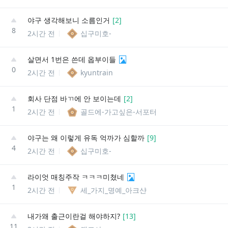
야구 생각해보니 소름인거
[
2
]
8
2시간 전
십구미호-
살면서 1번은 쓴데 옵부이들
0
2시간 전
kyuntrain
회사 단점 바ㄲ에 안 보이는데
[
2
]
1
2시간 전
골드에-가고싶은-서포터
야구는 왜 이렇게 유독 억까가 심할까
[
9
]
4
2시간 전
십구미호-
라이엇 매칭주작 ㅋㅋㅋ미쳤네
1
2시간 전
세_가지_명예_아크샨
내가왜 출근이란걸 해야하지?
[
13
]
11