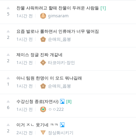
찬물 샤워하려고 할때 찬물이 두려운 사람들
[
1
]
5
1시간 전
gimsaram
요즘 발로나 롤하면서 인류애가 너무 떨어짐
2
1시간 전
순애의_옵붕
제이스 정글 진짜 개같네
2
1시간 전
타코야키-장인
아니 팀원 한명이 이 모드 뭐냐길래
1
1시간 전
순애의_옵붕
수강신청 종료(자연사)
[
8
]
6
1시간 전
ㅇㅇ222
이거 ㅈㄴ 웃기네 ㅋㅋ
2
2시간 전
정상화시키기