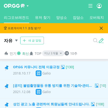
리그오브레전드
유저 찾기
양성소
잡담소
오버워치
🏆 프로게이머 1:1 코칭 받기!
자유
새 글 알림
인기
최신
TOP
10추
OP.GG 커뮤니티 전체 이용규정
[
130
]
2018.10.17
Galio
[공지] 불법촬영물등 유통 방지를 위한 기술적•관리적 조치 적용
[
10
]
2021.12.08
Galio
성인 광고 노출 관련하여 회원님들께 안내드립니다.
[
108
]