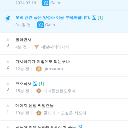
2024.03.16
Galio
오덕 관련 글은 양성소 이용 부탁드립니다.
[
1
]
9개월 전
Galio
롤하면서
0
4분 전
제발다이아가자
다시하기가 이렇게도 되는구나
2
12분 전
gimsaram
ㅋㅇ낙서
[
1
]
3
15분 전
레넥톤산란도우미
메이지 원딜 씨발련들
1
19분 전
골드에-가고싶은-서포터
님들아 리븐 못하면 안하는게 좋음