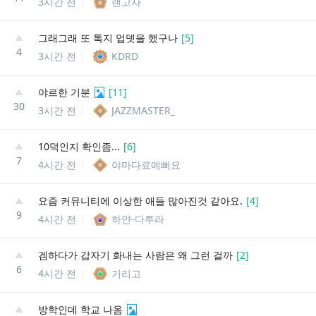
3시간 전
랜고사
그래그래 또 톡지 업뎃을 했구나
[
5
]
4
3시간 전
KDRD
야르한 기분
[
11
]
30
3시간 전
JAZZMASTER_
10덕인지 확인좀...
[
6
]
7
4시간 전
야마다료예뻐요
요즘 커뮤니티에 이상한 애들 많아진것 같아요.
[
4
]
9
4시간 전
하얀-다투라
겜하다가 갑자기 화내는 사람은 왜 그런 걸까
[
2
]
6
4시간 전
기리고
방학인데 학교 나옴