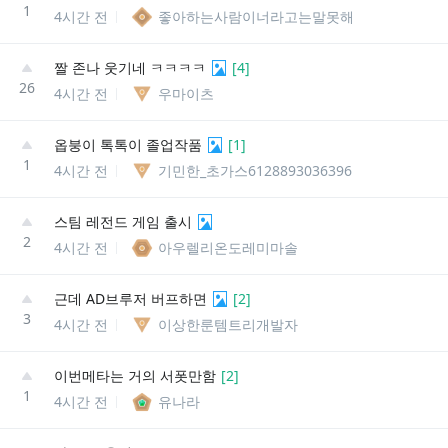
1
4시간 전
좋아하는사람이너라고는말못해
짤 존나 웃기네 ㅋㅋㅋㅋ
[
4
]
26
4시간 전
우마이츠
옵붕이 톡톡이 졸업작품
[
1
]
1
4시간 전
기민한_초가스6128893036396
스팀 레전드 게임 출시
2
4시간 전
아우렐리온도레미마솔
근데 AD브루저 버프하면
[
2
]
3
4시간 전
이상한룬템트리개발자
이번메타는 거의 서폿만함
[
2
]
1
4시간 전
유나라