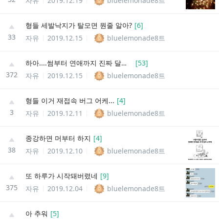
자유
2019.12.19
bluelemonade8트
형들 세발낙지가 탈모면 뭔줄 알아?
[
6
]
33
자유
2019.12.15
bluelemonade8트
하아....썸부터 연애까지 진짜 달았다...
[
53
]
372
자유
2019.12.15
bluelemonade8트
형들 이거 재접속 버그 어케...
[
4
]
3
자유
2019.12.11
bluelemonade8트
종강하면 머부터 하지
[
4
]
38
자유
2019.12.10
bluelemonade8트
또 하루가 시작돼버렸네
[
9
]
375
자유
2019.12.04
bluelemonade8트
아 추워
[
5
]