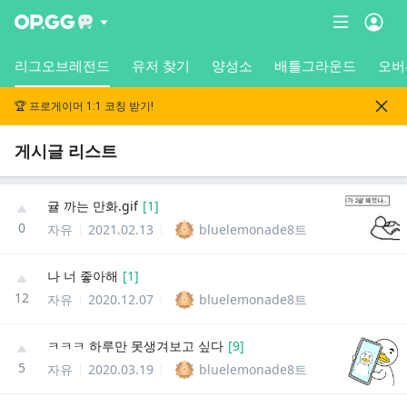
리그오브레전드
유저 찾기
양성소
배틀그라운드
오버
🏆 프로게이머 1:1 코칭 받기!
게시글 리스트
귤 까는 만화.gif
[
1
]
0
자유
2021.02.13
bluelemonade8트
나 너 좋아해
[
1
]
12
자유
2020.12.07
bluelemonade8트
ㅋㅋㅋ 하루만 못생겨보고 싶다
[
9
]
5
자유
2020.03.19
bluelemonade8트