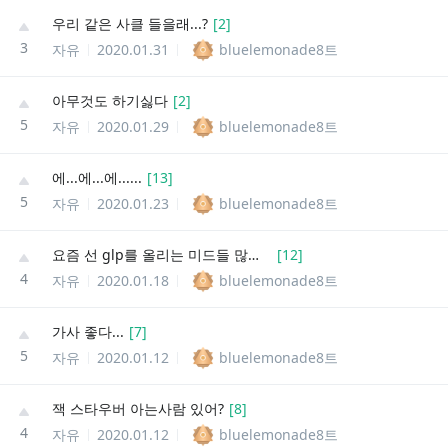
우리 같은 사클 들을래...?
[
2
]
3
자유
2020.01.31
bluelemonade8트
아무것도 하기싫다
[
2
]
5
자유
2020.01.29
bluelemonade8트
에...에...에......
[
13
]
5
자유
2020.01.23
bluelemonade8트
요즘 선 glp를 올리는 미드들 많잖아
[
12
]
4
자유
2020.01.18
bluelemonade8트
가사 좋다...
[
7
]
5
자유
2020.01.12
bluelemonade8트
잭 스타우버 아는사람 있어?
[
8
]
4
자유
2020.01.12
bluelemonade8트