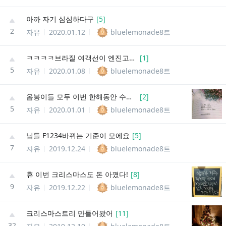
아까 자기 심심하다구
[
5
]
2
자유
2020.01.12
bluelemonade8트
ㅋㅋㅋㅋ브라질 여객선이 엔진고장때문에 잠깐 멈췄었는데
[
1
]
5
자유
2020.01.08
bluelemonade8트
옵붕이들 모두 이번 한해동안 수고많았어!
[
2
]
5
자유
2020.01.01
bluelemonade8트
님들 F1234바뀌는 기준이 모에요
[
5
]
7
자유
2019.12.24
bluelemonade8트
휴 이번 크리스마스도 돈 아꼈다!
[
8
]
9
자유
2019.12.22
bluelemonade8트
크리스마스트리 만들어봤어
[
11
]
32