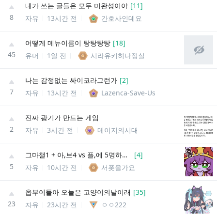
내가 쓰는 글들은 모두 미완성이야
[
11
]
8
자유
13시간 전
간호사인데요
어떻게 메뉴이름이 탕탕탕탕
[
18
]
45
유머
1일 전
시라유키히나정실
나는 감정없는 싸이코라그런가
[
2
]
7
자유
13시간 전
Lazenca-Save-Us
진짜 광기가 만드는 게임
2
자유
3시간 전
메이지의시대
그마챌1 + 아,브4 vs 플,에 5명하면 누가 이길까
[
4
]
5
자유
10시간 전
서폿을가요
옵부이들아 오늘은 고양이의날이래
[
35
]
23
자유
23시간 전
ㅇㅇ222