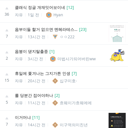
클래식 정글 개재밋어보이네
[
12
]
36
자유
1일 전
Hyan
옵부이들 할거 없으면 멘헤라테스트 해볼래
[
23
]
7
자유
13시간 전
ㅇㅇ222
옵붕이 댇지탈출중
[
1
]
2
자유
3시간 전
마법사가되어버린ww
휴일에 쫓겨나는 그지가튼 인생
[
7
]
15
자유
20시간 전
십구미호-
롤 당분간 접어야하나
[
2
]
5
자유
11시간 전
흐웨이가흐웨에에
이거머냐
[
11
]
7
자유
14시간 전
이구역의미친년