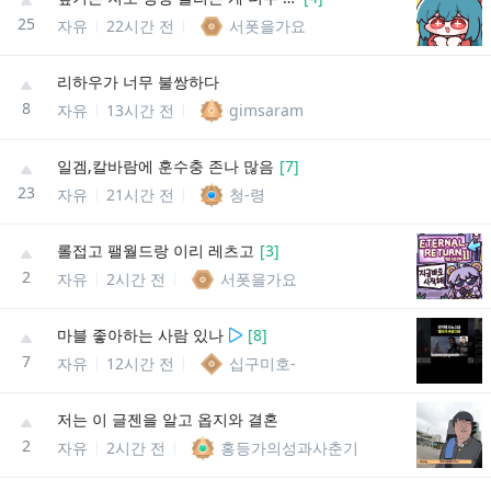
25
자유
22시간 전
서폿을가요
리하우가 너무 불쌍하다
8
자유
13시간 전
gimsaram
일겜,칼바람에 훈수충 존나 많음
[
7
]
23
자유
21시간 전
청-령
롤접고 팰월드랑 이리 레츠고
[
3
]
2
자유
2시간 전
서폿을가요
마블 좋아하는 사람 있나
[
8
]
7
자유
12시간 전
십구미호-
저는 이 글젠을 알고 옵지와 결혼
2
자유
2시간 전
홍등가의성과사춘기