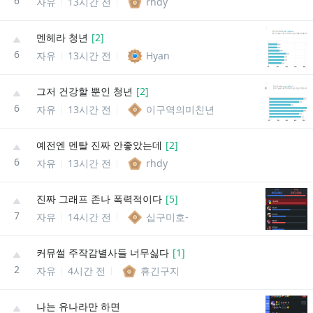
6
자유
13시간 전
rhdy
멘헤라 청년
[
2
]
6
자유
13시간 전
Hyan
그저 건강할 뿐인 청년
[
2
]
6
자유
13시간 전
이구역의미친년
예전엔 멘탈 진짜 안좋았는데
[
2
]
6
자유
13시간 전
rhdy
진짜 그래프 존나 폭력적이다
[
5
]
7
자유
14시간 전
십구미호-
커뮤썰 주작감별사들 너무싫다
[
1
]
2
자유
4시간 전
휴긴구지
나는 유나라만 하면