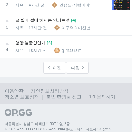
2
자유
4시간 전
언랭도-사람이야
글 쓸때 절대 해서는 안되는것
[
4
]
6
자유
13시간 전
이구역의미친년
영양 불균형인가
[
6
]
4
자유
10시간 전
gimsaram
이전
다음
이용약관
개인정보처리방침
청소년 보호정책
불법 촬영물 신고
1:1 문의하기
서울특별시 강남구 테헤란로 507 1층, 2층
Tel: 02) 455-9903 / Fax: 02) 455-9904 ㈜오피지지 (대표자 : 최상락)