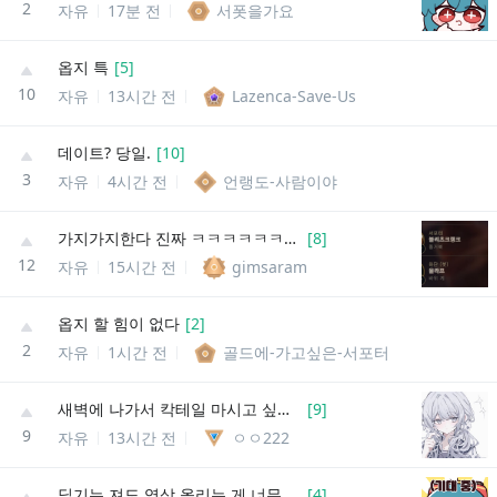
2
자유
17분 전
서폿을가요
옵지 특
[
5
]
10
자유
13시간 전
Lazenca-Save-Us
데이트? 당일.
[
10
]
3
자유
4시간 전
언랭도-사람이야
가지가지한다 진짜 ㅋㅋㅋㅋㅋㅋㅋㅋㅋㅋ
[
8
]
12
자유
15시간 전
gimsaram
옵지 할 힘이 없다
[
2
]
2
자유
1시간 전
골드에-가고싶은-서포터
새벽에 나가서 칵테일 마시고 싶어서 울엇서...
[
9
]
9
자유
13시간 전
ㅇㅇ222
딮기는 져도 영상 올리는 게 너무 좋다
[
4
]