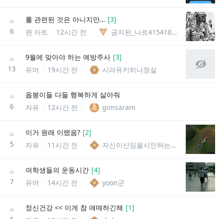
롤 관련된 것은 아니지만…
[
3
]
6
팬 아트
12시간 전
금지된_나르41541859251991
9월에 맞아야 하는 예방주사
[
3
]
13
유머
19시간 전
시라유키히나정실
옵붕이들 다들 행복하게 살아줘
6
자유
12시간 전
gimsaram
이거 원래 이랬음?
[
2
]
5
자유
11시간 전
자신이신임을시인하는신임받는신입시인
여학생들의 운동시간
[
4
]
7
유머
14시간 전
yoon군
정신건강 << 이게 참 애매하긴해
[
1
]