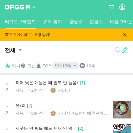
리그오브레전드
유저 찾기
양성소
잡담소
배틀그라운
🏆 프로게이머 1:1 코칭 받기!
전체
인기
최신
TOP
10추
티어 낮은 애들은 왜 말도 안 들음?
[
1
]
2
자유
12분 전
기리고
요?리
[
2
]
2
자유
15분 전
카이사겨드랑이에묻은하얗고끈적한무언가
서폿은 먼 픽을 해도 제재 안 먹네
[
2
]