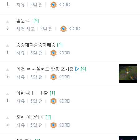
1
자유
5일 전
KDRD
일눈 <--
[
5
]
8
사건 사고
5일 전
KDRD
승승패패승승패패승
[
1
]
1
자유
5일 전
KDRD
이건 ㄹㅇ 헬퍼도 반응 포기함
[
4
]
9
자유
5일 전
KDRD
아이 씨ㅣㅣㅣ팔
[
1
]
1
자유
5일 전
KDRD
진짜 이상하네
[
1
]
3
자유
5일 전
KDRD