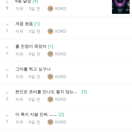
6층 달성
[
4
]
9
자유
5일 전
KDRD
개꿈 꿨음
[
1
]
1
자유
5일 전
KDRD
롤 친창이 죽었어
[
1
]
1
자유
6일 전
KDRD
그마를 찍고 싶구나
1
자유
6일 전
KDRD
본인은 쵸비를 만나도 쫄지 않는다는 마인드임
[
3
]
2
자유
6일 전
KDRD
아 톡지 지랄 진짜 ㅡㅡ
[
2
]
1
자유
6일 전
KDRD