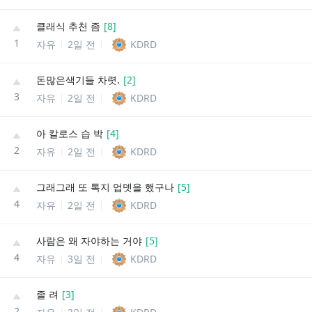
클래식 추천 좀
[
8
]
1
자유
2일 전
KDRD
돈많은색기들 차렷.
[
2
]
3
자유
2일 전
KDRD
아 칼로스 습 박
[
4
]
2
자유
2일 전
KDRD
그래그래 또 톡지 업뎃을 했구나
[
5
]
4
자유
2일 전
KDRD
사람은 왜 자야하는 거야
[
5
]
4
자유
3일 전
KDRD
졸 려
[
3
]
2