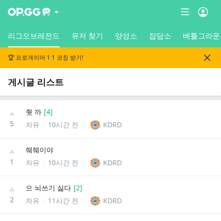
리그오브레전드
유저 찾기
양성소
잡담소
배틀그라운
🏆 프로게이머 1:1 코칭 받기!
게시글 리스트
줫 까
[
4
]
5
자유
10시간 전
KDRD
줴줴이야
1
자유
10시간 전
KDRD
으 뇌쓰기 싫다
[
2
]
2
자유
11시간 전
KDRD