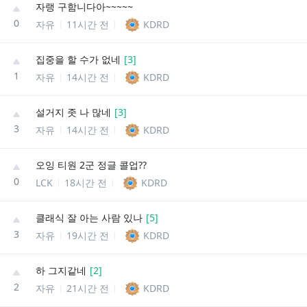
자랭 구함니다아~~~~~
0
자유
11시간 전
KDRD
집중을 할 수가 없네
[
3
]
1
자유
14시간 전
KDRD
설거지 좃 나 많네
[
3
]
3
자유
14시간 전
KDRD
오잉 티원 2군 정글 콜업??
0
LCK
18시간 전
KDRD
클래식 잘 아는 사람 있나
[
5
]
3
자유
19시간 전
KDRD
하 그지같네
[
2
]
2
자유
21시간 전
KDRD