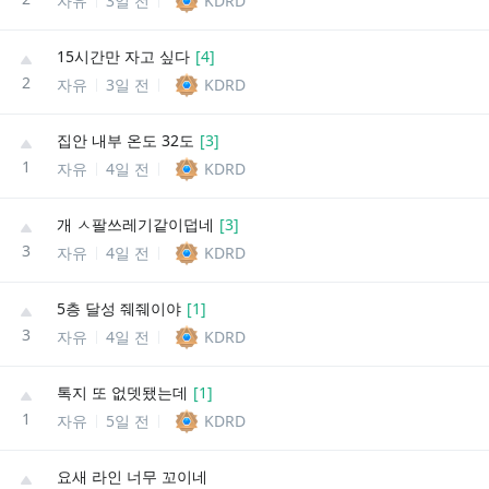
자유
3일 전
KDRD
15시간만 자고 싶다
[
4
]
2
자유
3일 전
KDRD
집안 내부 온도 32도
[
3
]
1
자유
4일 전
KDRD
개 ㅅ팔쓰레기같이덥네
[
3
]
3
자유
4일 전
KDRD
5층 달성 줴줴이야
[
1
]
3
자유
4일 전
KDRD
톡지 또 없뎃됐는데
[
1
]
1
자유
5일 전
KDRD
요새 라인 너무 꼬이네