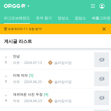
리그오브레전드
유저 찾기
양성소
잡담소
배틀그라운
🏆 프로게이머 1:1 코칭 받기!
게시글 리스트
안넝
0
자유
2024.07.13
슬라임이당
이제 자자
[
5
]
0
자유
2024.06.25
슬라임이당
개귀여운 사진 두장
[
4
]
4
자유
2024.06.23
슬라임이당