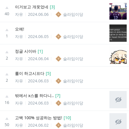
이거보고 개웃었네
[
3
]
40
자유
2024.06.06
슬라임이당
오예!
1
자유
2024.06.05
슬라임이당
정글 시이바
[
1
]
2
자유
2024.06.04
슬라임이당
롤이 하고시프다
[
5
]
2
자유
2024.06.03
슬라임이당
밖에서 x스를 하다니..
[
7
]
16
자유
2024.06.03
슬라임이당
고백 100% 성공하는 방법!
[
10
]
50
자유
2024.06.02
슬라임이당