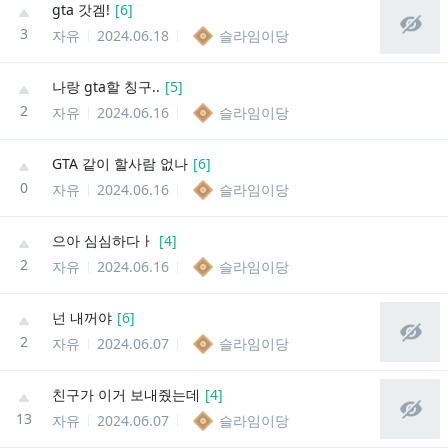
gta 갓겜!
[
6
]
3
자유
2024.06.18
슬라임이당
나랑 gta할 칭구..
[
5
]
2
자유
2024.06.16
슬라임이당
GTA 같이 할사람 없나
[
6
]
0
자유
2024.06.16
슬라임이당
으아 심심하다ㅏ
[
4
]
2
자유
2024.06.16
슬라임이당
넌 내꺼야
[
6
]
2
자유
2024.06.07
슬라임이당
친구가 이거 보내줬는데
[
4
]
13
자유
2024.06.07
슬라임이당