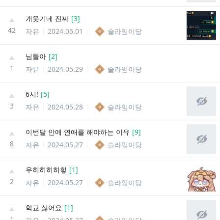
개웃기네 진짜
[
3
]
42
자유
2024.06.01
슬라임이당
님들아
[
2
]
1
자유
2024.05.29
슬라임이당
6시!
[
5
]
3
자유
2024.05.28
슬라임이당
이번달 안에 연애를 해야하는 이유
[
9
]
8
자유
2024.05.27
슬라임이당
우히히히히힣
[
1
]
2
자유
2024.05.27
슬라임이당
학교 싫어요
[
1
]
1