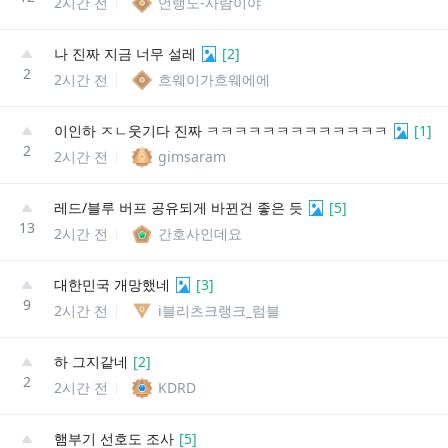
2시간 전
언랭도-사람이야
나 진짜 지금 너무 설레
[
2
]
2
2시간 전
흐웨이가흐웨에에
이인하 ㅈㄴ웃기다 진짜 ㅋㅋㅋㅋㅋㅋㅋㅋㅋㅋㅋㅋㅋ
[
1
]
2
2시간 전
gimsaram
레드/블루 버프 공유되게 바뀐건 좋은 듯
[
5
]
13
2시간 전
간호사인데요
대한민국 개망했네
[
3
]
9
2시간 전
i블리츠크랭크_럼블
하 그지같네
[
2
]
2
2시간 전
KDRD
햄부기 선호도 조사
[
5
]