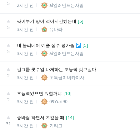
5
2시간 전
ai일러만드는사람
싸이부기 양이 적어지긴했는데
[
5
]
5
3시간 전
유나라
내 볼리베어 예술 점수 평가좀
[
5
]
5
3시간 전
ai일러만드는사람
걸그룹 콧수염 나게하는 초능력 갖고싶다
2
3시간 전
초특급미녀카이사
초능력있으면 뭐할거냐
[
10
]
2
3시간 전
09Yun90
증바람 하면서 ㅈ같을 때
[
14
]
31
3시간 전
기리고