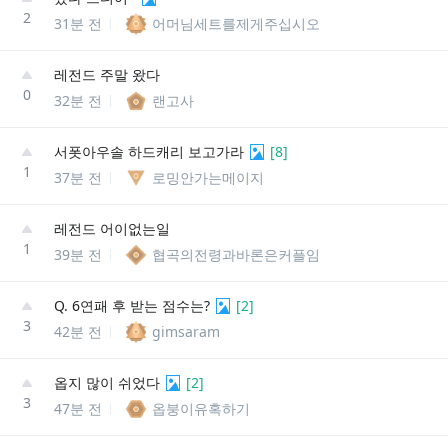
2
31분 전
어머님세트를제게주십시오
레전드 주말 왔다
0
32분 전
랜고사
서폿아우솔 하드캐리 보고가라
[
8
]
1
37분 전
로밍안가는메이지
레전드 어이없는일
1
39분 전
협곡의전령과바론은커플임
Q. 6연패 후 받는 점수는?
[
2
]
3
42분 전
gimsaram
옵지 많이 쉬었다
[
2
]
3
47분 전
옵붕이유혹하기