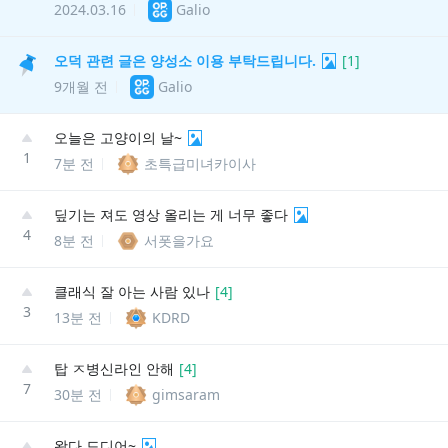
2024.03.16
Galio
오덕 관련 글은 양성소 이용 부탁드립니다.
[
1
]
9개월 전
Galio
오늘은 고양이의 날~
1
7분 전
초특급미녀카이사
딮기는 져도 영상 올리는 게 너무 좋다
4
8분 전
서폿을가요
클래식 잘 아는 사람 있나
[
4
]
3
13분 전
KDRD
탑 ㅈ병신라인 안해
[
4
]
7
30분 전
gimsaram
왔다 드디어~