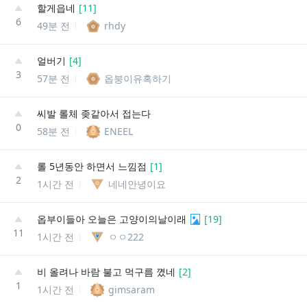
할게읍네
[
11
]
6
49분 전
rhdy
얼버기
[
4
]
3
57분 전
옵붕이유혹하기
씨발 롤체 좆같아서 접는다
0
58분 전
ENEEL
롤 5년동안 하면서 느낌점
[
1
]
2
1시간 전
네네안녕이요
옵부이들아 오늘은 고양이의날이래
[
19
]
11
1시간 전
ㅇㅇ222
비 올려나 바람 불고 먹구름 꼈네
[
2
]
1
1시간 전
gimsaram