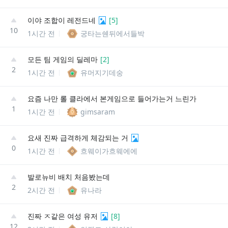
이야 조합이 레전드네
[
5
]
10
1시간 전
궁타는쉔뒤에서들박
모든 팀 게임의 딜레마
[
2
]
2
1시간 전
유머지기데숭
요즘 나만 롤 클라에서 본게임으로 들어가는거 느린가
1
1시간 전
gimsaram
요새 진짜 급격하게 체감되는 거
0
1시간 전
흐웨이가흐웨에에
발로뉴비 배치 처음봤는데
2
2시간 전
유나라
진짜 ㅈ같은 여성 유저
[
8
]
12