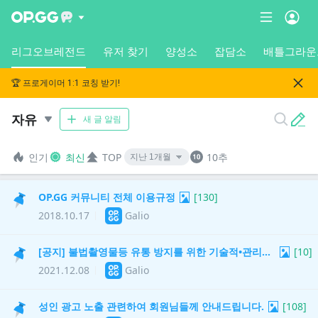
리그오브레전드
유저 찾기
양성소
잡담소
배틀그라운
🏆 프로게이머 1:1 코칭 받기!
자유
새 글 알림
인기
최신
TOP
10추
OP.GG 커뮤니티 전체 이용규정
[
130
]
2018.10.17
Galio
[공지] 불법촬영물등 유통 방지를 위한 기술적•관리적 조치 적용
[
10
]
2021.12.08
Galio
성인 광고 노출 관련하여 회원님들께 안내드립니다.
[
108
]