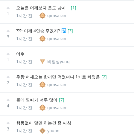
오늘은 어제보다 온도 낮네...
[
1
]
1
1시간 전
gimsaram
???: 이제 4연승 주겠지?
[
3
]
3
1시간 전
gimsaram
어후
1
1시간 전
비정상yong
우왕 어제오늘 한끼만 먹었더니 1키로 빠졋음
[
2
]
2
1시간 전
gimsaram
롤에 찐따가 너무 많아
[
7
]
4
1시간 전
gimsaram
행동없이 말만 하는건 좀 짜침
3
1시간 전
youon