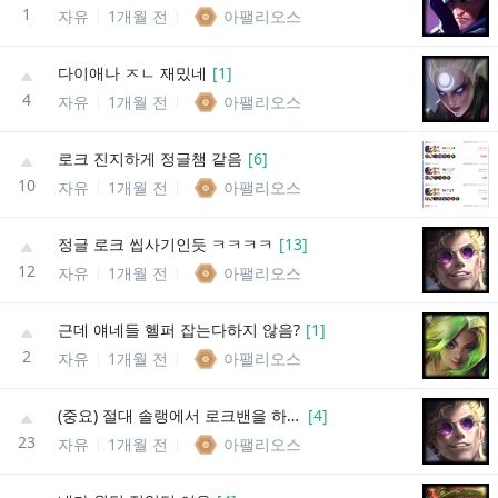
1
자유
1개월 전
아팰리오스
다이애나 ㅈㄴ 재밌네
[
1
]
4
자유
1개월 전
아팰리오스
로크 진지하게 정글챔 같음
[
6
]
10
자유
1개월 전
아팰리오스
정글 로크 씹사기인듯 ㅋㅋㅋㅋ
[
13
]
12
자유
1개월 전
아팰리오스
근데 얘네들 헬퍼 잡는다하지 않음?
[
1
]
2
자유
1개월 전
아팰리오스
(중요) 절대 솔랭에서 로크밴을 하지마
[
4
]
23
자유
1개월 전
아팰리오스