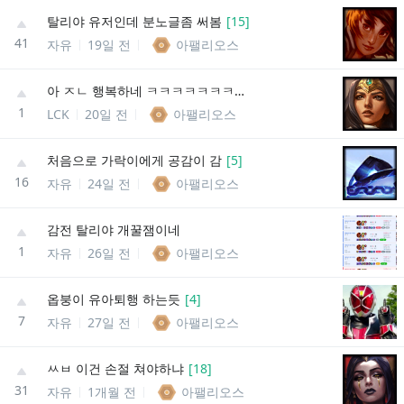
탈리야 유저인데 분노글좀 써봄
[
15
]
41
자유
19일 전
아팰리오스
아 ㅈㄴ 행복하네 ㅋㅋㅋㅋㅋㅋㅋㅋㅋㅋㅋㅋㅋㅋ
1
LCK
20일 전
아팰리오스
처음으로 가락이에게 공감이 감
[
5
]
16
자유
24일 전
아팰리오스
감전 탈리야 개꿀잼이네
1
자유
26일 전
아팰리오스
옵붕이 유아퇴행 하는듯
[
4
]
7
자유
27일 전
아팰리오스
ㅆㅂ 이건 손절 쳐야하냐
[
18
]
31
자유
1개월 전
아팰리오스