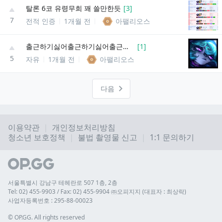
탈론 6코 유령무희 꽤 쓸만한듯
[
3
]
7
전적 인증
1개월 전
아팰리오스
출근하기싫어출근하기싫어출근하기싫어
[
1
]
5
자유
1개월 전
아팰리오스
다음
이용약관
개인정보처리방침
청소년 보호정책
불법 촬영물 신고
1:1 문의하기
서울특별시 강남구 테헤란로 507 1층, 2층
Tel: 02) 455-9903 / Fax: 02) 455-9904 ㈜오피지지 (대표자 : 최상락)
사업자등록번호 : 295-88-00023
© 
OP.GG. All rights reserved