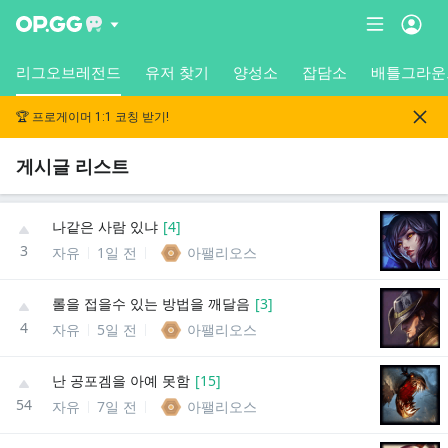
리그오브레전드
유저 찾기
양성소
잡담소
배틀그라운
🏆 프로게이머 1:1 코칭 받기!
게시글 리스트
나같은 사람 있냐
[
4
]
3
자유
1일 전
아팰리오스
롤을 접을수 있는 방법을 깨달음
[
3
]
4
자유
5일 전
아팰리오스
난 공포겜을 아예 못함
[
15
]
54
자유
7일 전
아팰리오스