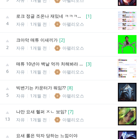
자유
1개월 전
아팰리오스
로크 정글 조온나 재밌네 ㅋㅋㅋㅋㅋㅋ
[
1
]
4
자유
1개월 전
아팰리오스
크아악 매튜 이새끼가
[
2
]
2
자유
1개월 전
아팰리오스
매튜 10년아 백날 억까 처해봐라 ㅋㅋㅋㅋㅋ
[
3
]
6
자유
1개월 전
아팰리오스
빅변기는 카운터가 뭐임??
[
8
]
5
자유
1개월 전
아팰리오스
나만 요새 헬퍼 ㅈㄴ 보임?
[
7
]
13
자유
1개월 전
아팰리오스
요새 롤은 막자 당하는 느낌이야