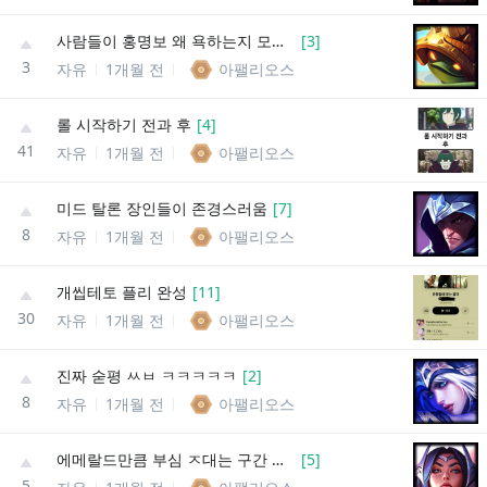
사람들이 홍명보 왜 욕하는지 모르겠음
[
3
]
3
자유
1개월 전
아팰리오스
롤 시작하기 전과 후
[
4
]
41
자유
1개월 전
아팰리오스
미드 탈론 장인들이 존경스러움
[
7
]
8
자유
1개월 전
아팰리오스
개씹테토 플리 완성
[
11
]
30
자유
1개월 전
아팰리오스
진짜 숟평 ㅆㅂ ㅋㅋㅋㅋㅋ
[
2
]
8
자유
1개월 전
아팰리오스
에메랄드만큼 부심 ㅈ대는 구간 없는듯
[
5
]
5