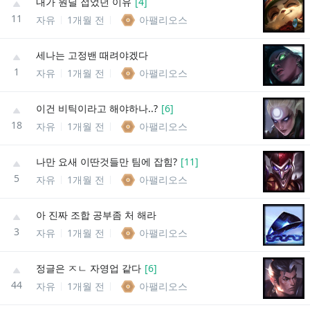
내가 원딜 접었던 이유
[
4
]
11
자유
1개월 전
아팰리오스
세나는 고정밴 때려야겠다
1
자유
1개월 전
아팰리오스
이건 비틱이라고 해야하나..?
[
6
]
18
자유
1개월 전
아팰리오스
나만 요새 이딴것들만 팀에 잡힘?
[
11
]
5
자유
1개월 전
아팰리오스
아 진짜 조합 공부좀 처 해라
3
자유
1개월 전
아팰리오스
정글은 ㅈㄴ 자영업 같다
[
6
]
44
자유
1개월 전
아팰리오스