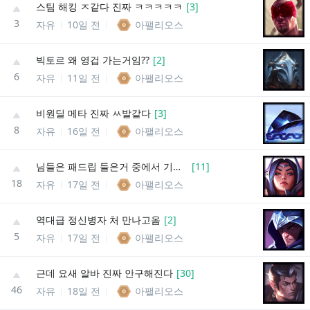
스팀 해킹 ㅈ같다 진짜 ㅋㅋㅋㅋㅋ
[
3
]
3
자유
10일 전
아팰리오스
빅토르 왜 영겁 가는거임??
[
2
]
6
자유
11일 전
아팰리오스
비원딜 메타 진짜 ㅆ발같다
[
3
]
8
자유
16일 전
아팰리오스
님들은 패드립 들은거 중에서 기억에 남는거 있음?
[
11
]
18
자유
17일 전
아팰리오스
역대급 정신병자 처 만나고옴
[
2
]
5
자유
17일 전
아팰리오스
근데 요새 알바 진짜 안구해진다
[
30
]
46
자유
18일 전
아팰리오스