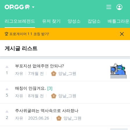
리그오브레전드
유저 찾기
양성소
잡담소
배틀그라운
🏆 프로게이머 1:1 코칭 받기!
게시글 리스트
부포지션 없애주면 안되나?
1
자유
7개월 전
양날_그웬
매칭이 안끊겨요.
[
3
]
5
자유
8개월 전
양날_그웬
주사위굴려는 역사속으로 사라졌나
2
자유
2025.06.26
양날_그웬