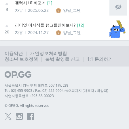
갤럭시 UI 바뀐거
[
1
]
6
자유
2025.05.28
양날_그웬
라이엇 이자식들 랭크를안해보나?
[
12
]
20
자유
2024.11.27
양날_그웬
이용약관
개인정보처리방침
청소년 보호정책
불법 촬영물 신고
1:1 문의하기
서울특별시 강남구 테헤란로 507 1층, 2층
Tel: 02) 455-9903 / Fax: 02) 455-9904 ㈜오피지지 (대표자 : 최상락)
사업자등록번호 : 295-88-00023
© 
OP.GG. All rights reserved