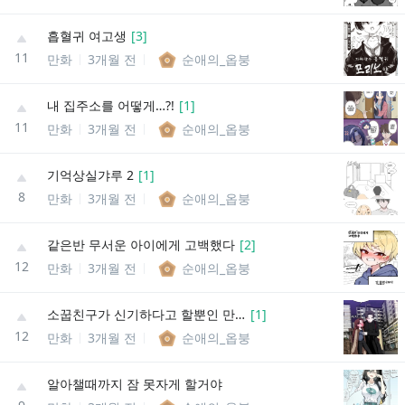
흡혈귀 여고생
[
3
]
11
만화
3개월 전
순애의_옵붕
내 집주소를 어떻게…?!
[
1
]
11
만화
3개월 전
순애의_옵붕
기억상실갸루 2
[
1
]
8
만화
3개월 전
순애의_옵붕
같은반 무서운 아이에게 고백했다
[
2
]
12
만화
3개월 전
순애의_옵붕
소꿉친구가 신기하다고 할뿐인 만화
[
1
]
12
만화
3개월 전
순애의_옵붕
알아챌때까지 잠 못자게 할거야