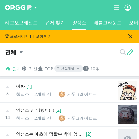
리그오브레전드
유저 찾기
양성소
배틀그라운드
오버
🏆 프로게이머 1:1 코칭 받기!
전체
인기
최신
TOP
10추
아싸
[
1
]
8
창작소
2개월 전
서폿그레이브즈
양성소 안 망했어!!!!
[
2
]
14
창작소
2개월 전
서폿그레이브즈
양성소는 애초에 망할수 밖에 없었음
[
2
]