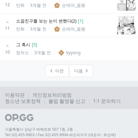
12
만화
3개월 전
순애의_옵붕
소꿉친구를 보는 눈이 변했다(2)
[
1
]
11
만화
3개월 전
순애의_옵붕
그 혹시
[
5
]
10
창작소
3개월 전
kyyong
이전
다음
이용약관
개인정보처리방침
청소년 보호정책
불법 촬영물 신고
1:1 문의하기
서울특별시 강남구 테헤란로 507 1층, 2층
Tel: 02) 455-9903 / Fax: 02) 455-9904 ㈜오피지지 (대표자 : 최상락)