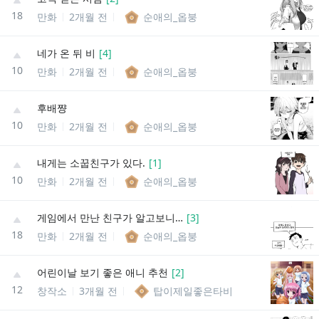
18
만화
2개월 전
순애의_옵붕
네가 온 뒤 비
[
4
]
10
만화
2개월 전
순애의_옵붕
후배쨩
10
만화
2개월 전
순애의_옵붕
내게는 소꿉친구가 있다.
[
1
]
10
만화
2개월 전
순애의_옵붕
게임에서 만난 친구가 알고보니…
[
3
]
18
만화
2개월 전
순애의_옵붕
어린이날 보기 좋은 애니 추천
[
2
]
12
창작소
3개월 전
탑이제일좋은타비