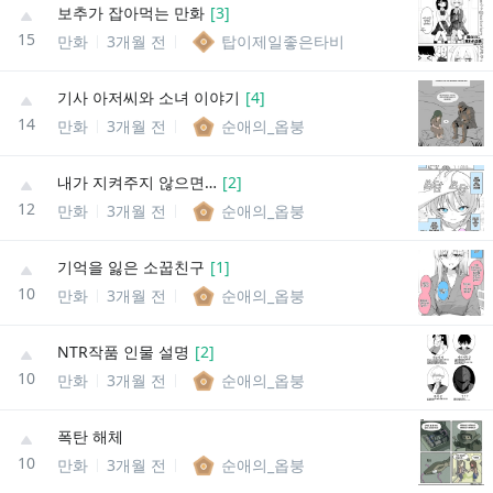
보추가 잡아먹는 만화
[
3
]
15
만화
3개월 전
탑이제일좋은타비
기사 아저씨와 소녀 이야기
[
4
]
14
만화
3개월 전
순애의_옵붕
내가 지켜주지 않으면…
[
2
]
12
만화
3개월 전
순애의_옵붕
기억을 잃은 소꿉친구
[
1
]
10
만화
3개월 전
순애의_옵붕
NTR작품 인물 설명
[
2
]
10
만화
3개월 전
순애의_옵붕
폭탄 해체
10
만화
3개월 전
순애의_옵붕