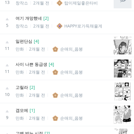
13
창작소
2개월 전
탑이제일좋은타비
여기 개망했네
[
2
]
5
창작소
2개월 전
HAPPY로가득채울게
일편단심
[
4
]
11
만화
2개월 전
순애의_옵붕
사이 나쁜 동급생
[
4
]
11
만화
2개월 전
순애의_옵붕
고릴라
[
2
]
10
만화
2개월 전
순애의_옵붕
갭모에
[
1
]
9
만화
2개월 전
순애의_옵붕
고백 받는 시점
[
2
]