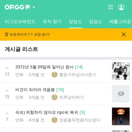
리그오브레전드
유저 찾기
양성소
잡담소
배틀그라운
🏆 프로게이머 1:1 코칭 받기!
게시글 리스트
3372년 5월 09일에 일어난 참사
[
14
]
12
만화
2개월 전
홍등가의성과사춘기
비건이 되어라 개옵붕
[
10
]
15
만화
3개월 전
하루낭비하기
속보) 위험하지 않아요 npc씨 복귀
[
3
]
7
만화
4개월 전
앙평을위한옵지는없다