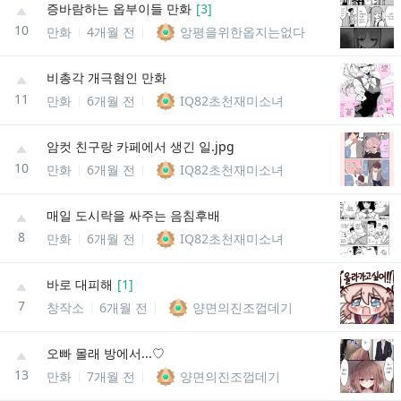
증바람하는 옵부이들 만화
[
3
]
10
만화
4개월 전
앙평을위한옵지는없다
비총각 개극혐인 만화
11
만화
6개월 전
IQ82초천재미소녀
암컷 친구랑 카페에서 생긴 일.jpg
10
만화
6개월 전
IQ82초천재미소녀
매일 도시락을 싸주는 음침후배
8
만화
6개월 전
IQ82초천재미소녀
바로 대피해
[
1
]
7
창작소
6개월 전
양면의진조껍데기
오빠 몰래 방에서...♡
13
만화
7개월 전
양면의진조껍데기