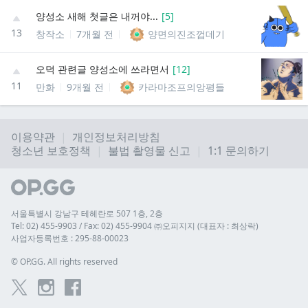
양성소 새해 첫글은 내꺼야...
[
5
]
13
창작소
7개월 전
양면의진조껍데기
오덕 관련글 양성소에 쓰라면서
[
12
]
11
만화
9개월 전
카라마조프의앙평들
이용약관
개인정보처리방침
청소년 보호정책
불법 촬영물 신고
1:1 문의하기
서울특별시 강남구 테헤란로 507 1층, 2층
Tel: 02) 455-9903 / Fax: 02) 455-9904 ㈜오피지지 (대표자 : 최상락)
사업자등록번호 : 295-88-00023
© 
OP.GG. All rights reserved