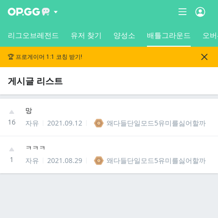
리그오브레전드
유저 찾기
양성소
배틀그라운드
오버
🏆 프로게이머 1:1 코칭 받기!
게시글 리스트
망
16
자유
2021.09.12
왜다들단일모드5유미를싫어할까
ㅋㅋㅋ
1
자유
2021.08.29
왜다들단일모드5유미를싫어할까