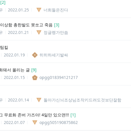
[
2
]
우
2022.01.25
너희들은진다
 이상함 총한발도 못쏘고 죽음
[
3
]
우
2022.01.21
정글렝가만씀
 팀킬
2022.01.19
히히하세기발싸
화돼서 올리는 글
[
9
]
2022.01.15
opgg018394121217
우
2022.01.14
돌아가신늬조상님조작키드려도것보단잘함
 무료화 존버 가즈아! 4일만 있으면!!!
[
1
]
2022.01.07
opgg505190875862