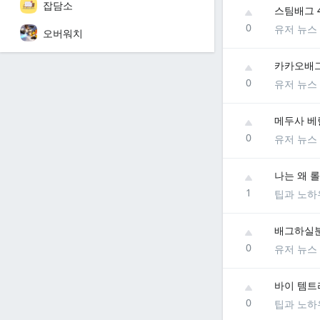
잡담소
스팀배그 
0
유저 뉴스
오버워치
카카오배그
0
유저 뉴스
메두사 베
0
유저 뉴스
나는 왜 
1
팁과 노하
배그하실분
0
유저 뉴스
바이 템트
0
팁과 노하