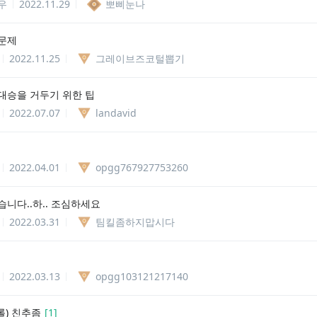
우
2022.11.29
뽀삐눈나
문제
2022.11.25
그레이브즈코털뽑기
대승을 거두기 위한 팁
2022.07.07
landavid
2022.04.01
opgg767927753260
습니다..하.. 조심하세요
2022.03.31
팀킬좀하지맙시다
2022.03.13
opgg103121217140
 (롤) 친추좀
[
1
]