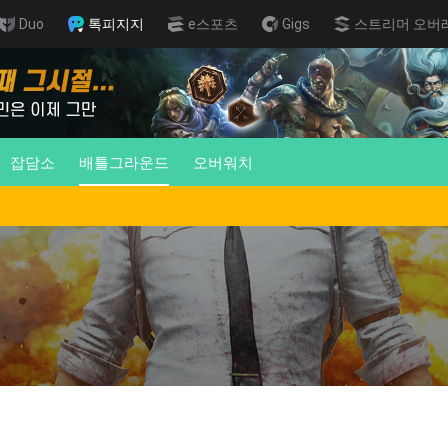
Duo
톡피지지
e스포츠
Gigs
스트리머 오버
잡담소
배틀그라운드
오버워치