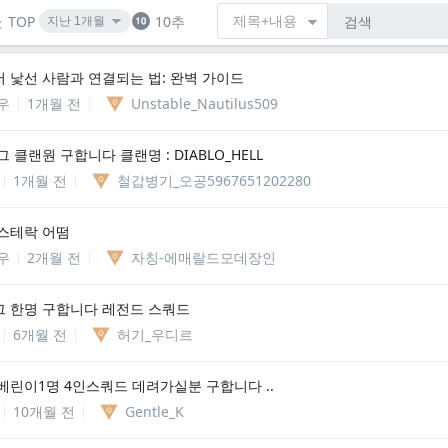
TOP
10추
 낯선 사람과 연결되는 법: 완벽 가이드
우
1개월 전
Unstable_Nautilus509
배그 클랜원 구합니다 클랜명 : DIABLO_HELL
1개월 전
철갑병기_오공5967651202280
스테락 어떰
우
2개월 전
자칭-에매랄드모데장인
 한명 구합니다 레전드 스쿼드
6개월 전
허기_우디르
베린이1명 4인스쿼드 데려가실분 구합니다 ..
10개월 전
Gentle_K