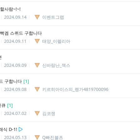
할사람~!~!
2024.09.14
이벤트그랩
 빡겜 스퀴드 구합니다
2024.09.11
태양_이렐리아
분
2024.09.09
신바람난_잭스
드 구합니다
[
1
]
2024.09.08
키르히아이스의_렝가4819700096
인큐
[
1
]
2024.07.02
김코쟁
식 D-1!
2024.05.13
Q빠진블츠