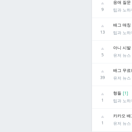
응애 질문
9
팁과 노하
배그 매칭
13
팁과 노하
아니 시발
5
유저 뉴스
배그 무료
39
유저 뉴스
형들
[
1
]
1
팁과 노하
카카오 배그
1
유저 뉴스