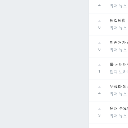
4
유저 뉴스
팀킬당함
0
유저 뉴스
이딴애가 플
0
유저 뉴스
롤 서버터
1
팁과 노하
무료화 되
4
유저 뉴스
원래 수요
9
유저 뉴스