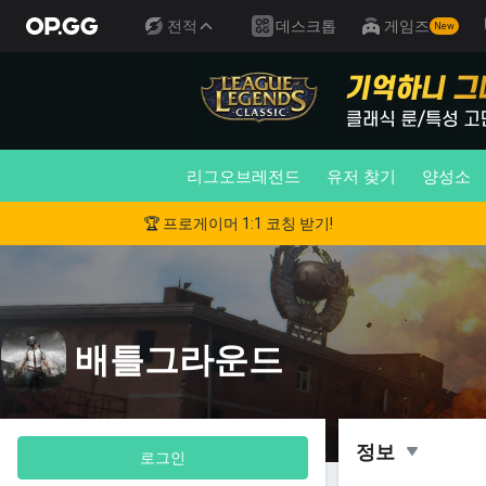
전적
데스크톱
게임즈
New
리그오브레전드
유저 찾기
양성소
🏆 프로게이머 1:1 코칭 받기!
배틀그라운드
정보
로그인