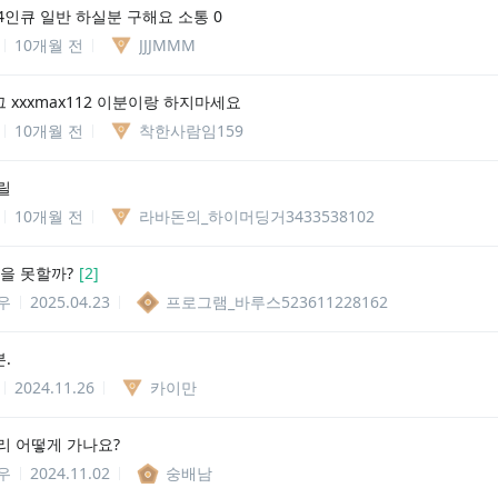
4인큐 일반 하실분 구해요 소통 0
10개월 전
JJJMMM
 xxxmax112 이분이랑 하지마세요
10개월 전
착한사람임159
릴
10개월 전
라바돈의_하이머딩거3433538102
롤을 못할까?
[
2
]
우
2025.04.23
프로그램_바루스523611228162
.
2024.11.26
카이만
리 어떻게 가나요?
우
2024.11.02
숭배남