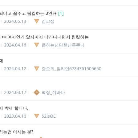
되냐고 꼽주고 팀킬하는 3인큐
[
1
]
2024.05.13
김코쟁
111 << 여자인거 알자마자 따라다니면서 팀킬하는
2024.04.16
옵하는낸만한난두몬나
제
2024.04.12
증오의_질리언6784361505650
2024.03.17
역장_쉬바나
저 박제 합니다.
2023.04.10
52isOE
하는법 아시는 분?