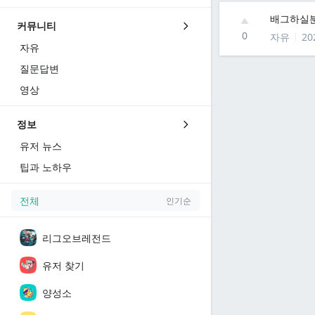
배그하실
커뮤니티
0
자유
20
자유
질문답변
영상
정보
유저 뉴스
팁과 노하우
전체
인기순
리그오브레전드
유저 찾기
양성소