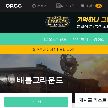
전적
데스크톱
게임즈
New
리그오브레전드
유저 찾기
양성소
🏆 프로게이머 1:1 코칭 받기!
배틀그라운드
게시글 리스트
로그인