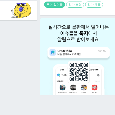
푸쉬 알림글
최다 조회
최다 댓글