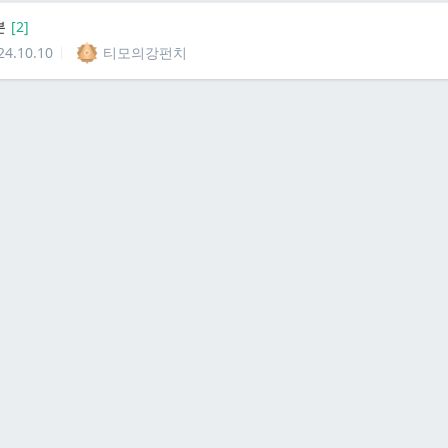
분
[
2
]
24.10.10
티모의강펀치