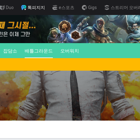
Duo
톡피지지
e스포츠
Gigs
스트리머 오버
잡담소
배틀그라운드
오버워치