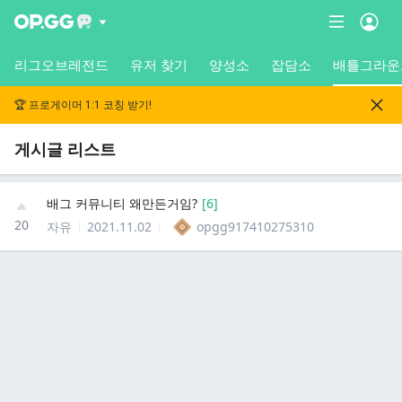
리그오브레전드
유저 찾기
양성소
잡담소
배틀그라운
🏆 프로게이머 1:1 코칭 받기!
게시글 리스트
배그 커뮤니티 왜만든거임?
[
6
]
20
자유
2021.11.02
opgg917410275310