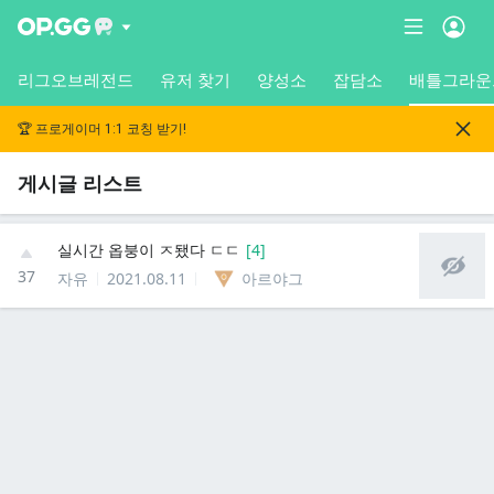
리그오브레전드
유저 찾기
양성소
잡담소
배틀그라운
🏆 프로게이머 1:1 코칭 받기!
게시글 리스트
실시간 옵붕이 ㅈ됐다 ㄷㄷ
[
4
]
37
자유
2021.08.11
아르야그