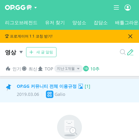
리그오브레전드
유저 찾기
양성소
잡담소
배틀그라운
🏆 프로게이머 1:1 코칭 받기!
영상
새 글 알림
인기
최신
TOP
10추
OP.GG 커뮤니티 전체 이용규정
[
1
]
2019.03.06
Galio