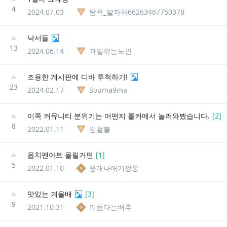
4
2024.07.03
탐욕_말자하66263467750378
낙서들
13
2024.06.14
과일깎는노인
조용한 게시판에 디바 투척하기!
23
2024.02.17
Souma9ma
이쪽 커뮤니티 분위기는 어떤지 롤커에서 놀러와봤습니다.
[
2
]
8
2022.01.11
잉걸불
옵치팬아트 올릴거면
[
1
]
5
2022.01.10
응애나애기깡통
맛있는 겨울배
[
3
]
9
2021.10.31
리듬타는배추