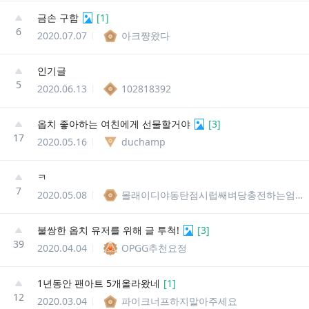
금손 구함
[
1
]
6
2020.07.07
아크쨩왔다
인기글
5
2020.06.13
102818392
옵치 좋아하는 여친에게 선물할거야
[
3
]
17
2020.05.16
duchamp
ㅋ
7
2020.05.08
몰래이디야동탄점시럽쌔벼당충전하는엄준식
불쌍한 옵치 유저를 위해 글 투척!
[
3
]
39
2020.04.04
OPGG추천요정
1년동안 팬아트 5개올라왔네
[
1
]
12
2020.03.04
파이크너프하지말아주세요