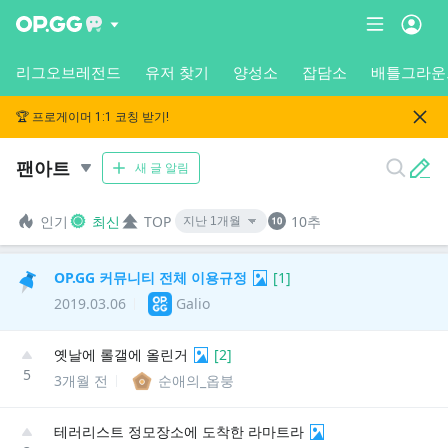
리그오브레전드
유저 찾기
양성소
잡담소
배틀그라운
🏆 프로게이머 1:1 코칭 받기!
팬아트
새 글 알림
인기
최신
TOP
10추
OP.GG 커뮤니티 전체 이용규정
[
1
]
2019.03.06
Galio
옛날에 롤갤에 올린거
[
2
]
5
3개월 전
순애의_옵붕
테러리스트 정모장소에 도착한 라마트라