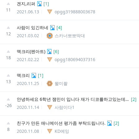
겐지,리퍼
[
1
]
11
2021.06.13
opgg319888003678
사람이 있긴하네
[
4
]
12
2021.03.02
스카너뽀뽀딱대
맥크리(펜아트)
[
6
]
18
2021.02.22
opgg180694037316
맥크리
[
1
]
13
2020.11.25
뫌미좔
안녕하세요 6학년 잼민이 입니다 재가 디코를하고있는데 프로필 사진을 네이버 에서 퍼오는데 친구들이 네이버에서 퍼왔다면서 욕을해요 그래서 저의 프로필을 만들어주세요!!!!!!!!!!!!!!
[
2
]
-26
2020.11.14
사람이다1
친구가 만든 애니메이션 평가좀 부탁드립니다.
[
2
]
8
2020.11.08
KD에잉