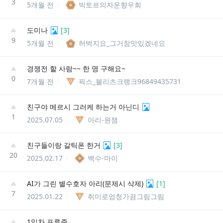
3
5개월 전
빅토르의자운향우회
도미나
[
3
]
9
5개월 전
허벅지요_그거참맛있겠네요
경쟁전 할 사람~~ 한 명 구해요~
0
7개월 전
픽스_블리츠크랭크96849435731
친구야 메르시 그러케 하는거 아닌디
1
2025.07.05
아리-원챔
친구들이랑 갈틱폰 한거
[
3
]
20
2025.02.17
백수-마이
AI가 그린 별수호자 아리(문제시 삭제)
[
1
]
7
2025.01.22
취미로엄청가끔그림그림
1일차 표류중