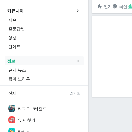
인기
최신
커뮤니티
자유
질문답변
영상
팬아트
정보
유저 뉴스
팁과 노하우
전체
인기순
리그오브레전드
유저 찾기
양성소