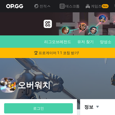
전적
데스크톱
게임즈
New
리그오브레전드
유저 찾기
양성소
🏆 프로게이머 1:1 코칭 받기!
오버워치
정보
로그인