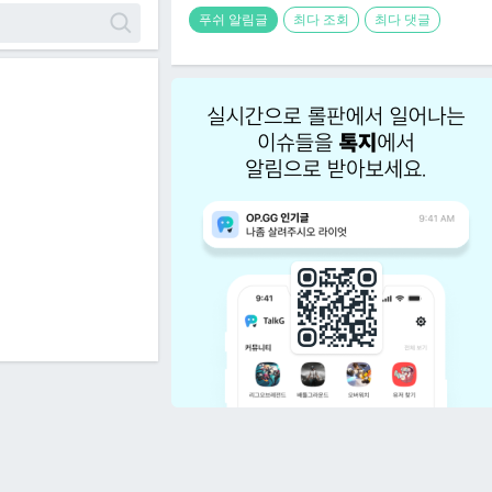
푸쉬 알림글
최다 조회
최다 댓글