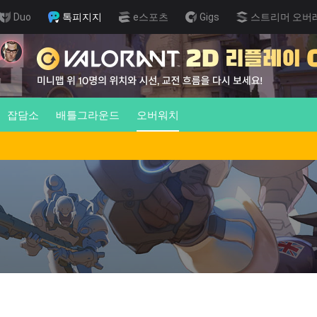
Duo
톡피지지
e스포츠
Gigs
스트리머 오버
잡담소
배틀그라운드
오버워치