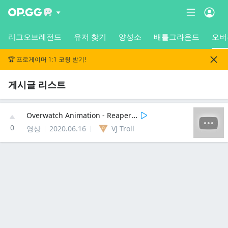
리그오브레전드
유저 찾기
양성소
배틀그라운드
오버
🏆 프로게이머 1:1 코칭 받기!
게시글 리스트
Overwatch Animation - Reaper's death / 오버워치 애니메이션 리퍼의 죽음
0
영상
2020.06.16
VJ Troll