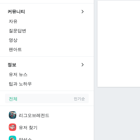
커뮤니티
자유
질문답변
영상
팬아트
정보
유저 뉴스
팁과 노하우
전체
인기순
리그오브레전드
유저 찾기
양성소