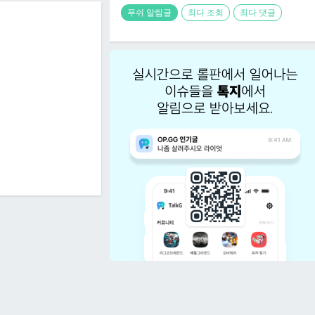
푸쉬 알림글
최다 조회
최다 댓글