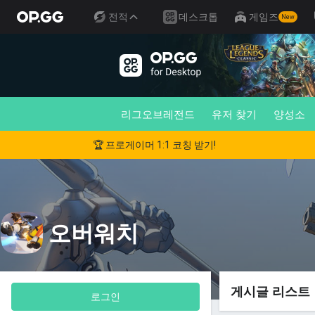
전적
데스크톱
게임즈
New
리그오브레전드
유저 찾기
양성소
🏆 프로게이머 1:1 코칭 받기!
오버워치
게시글 리스트
로그인