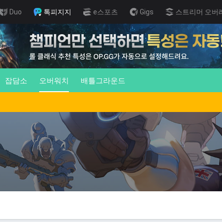
Duo
톡피지지
e스포츠
Gigs
스트리머 오버
잡담소
오버워치
배틀그라운드