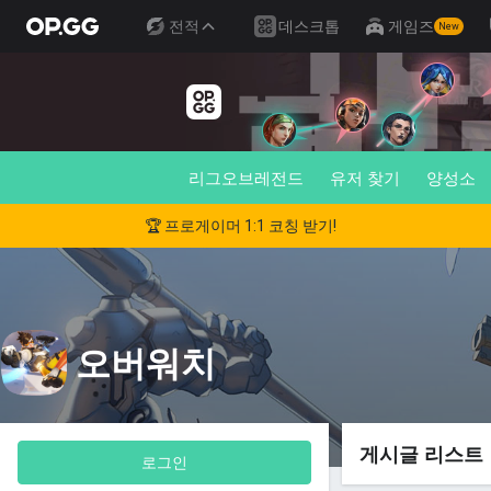
전적
데스크톱
게임즈
New
리그오브레전드
유저 찾기
양성소
🏆 프로게이머 1:1 코칭 받기!
오버워치
게시글 리스트
로그인