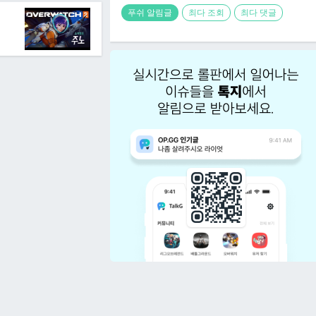
푸쉬 알림글
최다 조회
최다 댓글