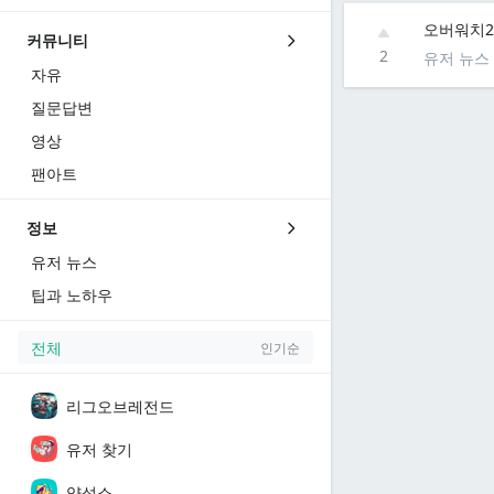
오버워치2
커뮤니티
2
유저 뉴스
자유
질문답변
영상
팬아트
정보
유저 뉴스
팁과 노하우
전체
인기순
리그오브레전드
유저 찾기
양성소