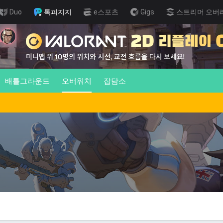
Duo
톡피지지
e스포츠
Gigs
스트리머 오버
배틀그라운드
오버워치
잡담소