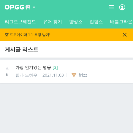
리그오브레전드
유저 찾기
양성소
잡담소
배틀그라운
🏆 프로게이머 1:1 코칭 받기!
게시글 리스트
가장 인기있는 영웅
[
3
]
6
팁과 노하우
2021.11.03
frizz