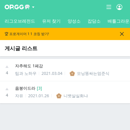
리그오브레전드
유저 찾기
양성소
잡담소
배틀그라운
🏆 프로게이머 1:1 코칭 받기!
게시글 리스트
자추해도 1페감
4
팁과 노하우
2021.03.04
모닝똥싸는엄준식
옵붕이드라
[
3
]
4
자유
2021.01.26
니뱃살실화냐