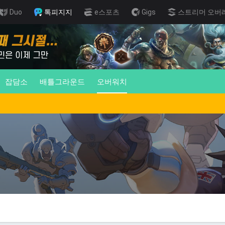
Duo
톡피지지
e스포츠
Gigs
스트리머 오버
잡담소
배틀그라운드
오버워치