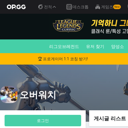
전적
데스크톱
게임즈
New
리그오브레전드
유저 찾기
양성소
🏆 프로게이머 1:1 코칭 받기!
오버워치
게시글 리스트
로그인