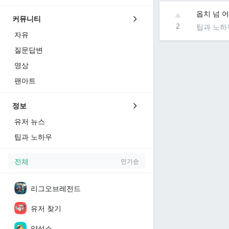
옵치 넘 
커뮤니티
2
팁과 노하
자유
질문답변
영상
팬아트
정보
유저 뉴스
팁과 노하우
전체
인기순
리그오브레전드
유저 찾기
양성소