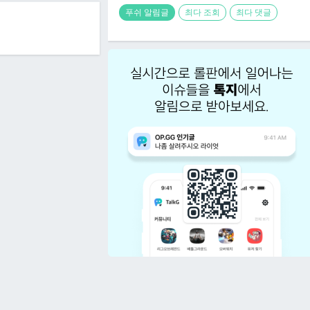
푸쉬 알림글
최다 조회
최다 댓글