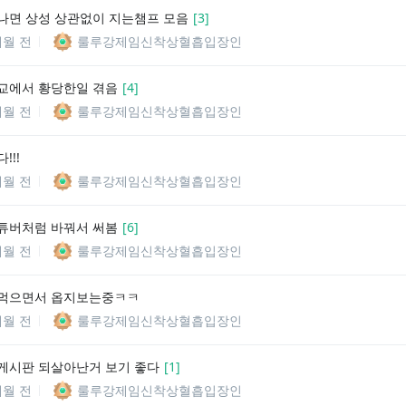
나면 상성 상관없이 지는챔프 모음
[
3
]
개월 전
룰루강제임신착상혈흡입장인
교에서 황당한일 겪음
[
4
]
개월 전
룰루강제임신착상혈흡입장인
!!!
개월 전
룰루강제임신착상혈흡입장인
튜버처럼 바꿔서 써봄
[
6
]
개월 전
룰루강제임신착상혈흡입장인
콘먹으면서 옵지보는중ㅋㅋ
개월 전
룰루강제임신착상혈흡입장인
게시판 되살아난거 보기 좋다
[
1
]
개월 전
룰루강제임신착상혈흡입장인