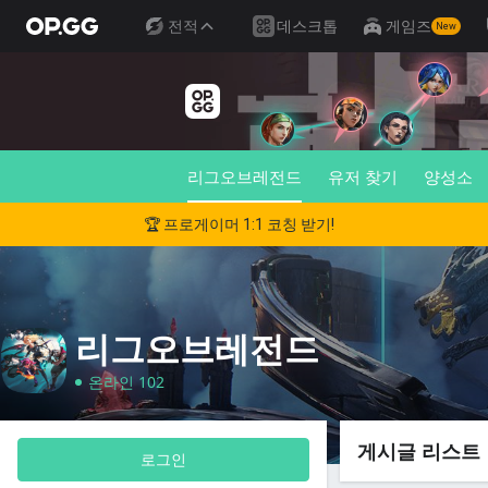
전적
데스크톱
게임즈
New
리그오브레전드
유저 찾기
양성소
🏆 프로게이머 1:1 코칭 받기!
리그오브레전드
온라인 102
게시글 리스트
로그인