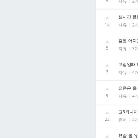
9
자유
2
실시간 옵
13
자유
2
갈햄 어디
5
자유
3
고점일때 
3
자유
4
요즘은 옵
9
자유
4
고3되니까
23
유머
4
요즘 롤 