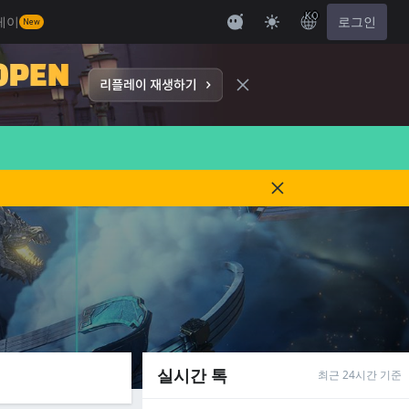
KO
레이
로그인
New
실시간 톡
최근 24시간 기준