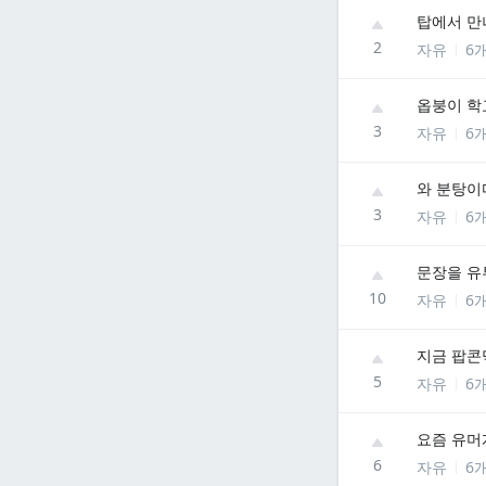
탑에서 만
2
자유
6
옵붕이 학
3
자유
6
와 분탕이다
3
자유
6
문장을 유
10
자유
6
지금 팝
5
자유
6
요즘 유머
6
자유
6