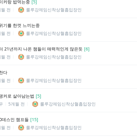
이커랑 밥먹는중
[
5
]
개월 전
룰루강제임신착상혈흡입장인
위기를 한껏 느끼는중
개월 전
룰루강제임신착상혈흡입장인
부터 21년까지 나온 챔들이 매력적인게 많은듯
[
6
]
개월 전
룰루강제임신착상혈흡입장인
한다
개월 전
룰루강제임신착상혈흡입장인
탱커로 살아남는법
[
5
]
우
5개월 전
룰루강제임신착상혈흡입장인
10데스인 챔프들
[
15
]
개월 전
룰루강제임신착상혈흡입장인