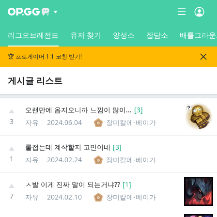
리그오브레전드
유저 찾기
양성소
잡담소
배틀그라운
🏆 프로게이머 1:1 코칭 받기!
게시글 리스트
오랜만에 옵지오니까 느낌이 많이 변했네
[
3
]
3
자유
2024.06.04
장미칼에-베이가
롤접는데 계삭할지 고민이네
[
3
]
1
자유
2024.02.24
장미칼에-베이가
ㅅ발 이게 진짜 말이 되는거냐??
[
1
]
7
자유
2024.02.10
장미칼에-베이가