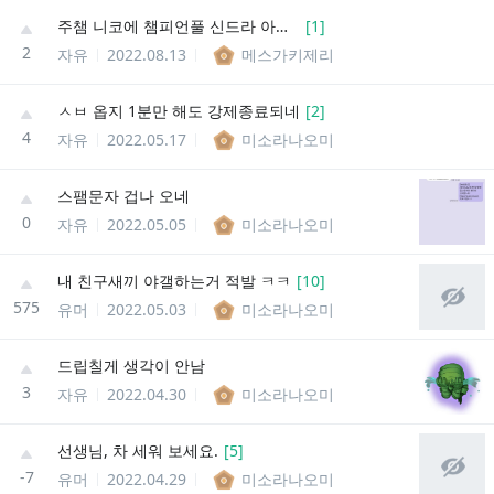
주챔 니코에 챔피언풀 신드라 아우솔인데
[
1
]
2
자유
2022.08.13
메스가키제리
ㅅㅂ 옵지 1분만 해도 강제종료되네
[
2
]
4
자유
2022.05.17
미소라나오미
스팸문자 겁나 오네
0
자유
2022.05.05
미소라나오미
내 친구새끼 야갤하는거 적발 ㅋㅋ
[
10
]
575
유머
2022.05.03
미소라나오미
드립칠게 생각이 안남
3
자유
2022.04.30
미소라나오미
선생님, 차 세워 보세요.
[
5
]
-7
유머
2022.04.29
미소라나오미