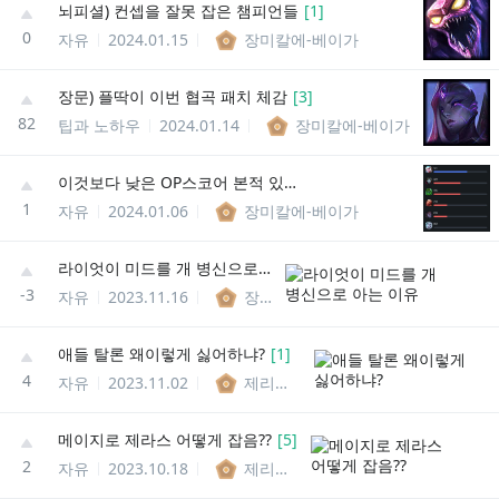
뇌피셜) 컨셉을 잘못 잡은 챔피언들
[
1
]
0
자유
2024.01.15
장미칼에-베이가
장문) 플딱이 이번 협곡 패치 체감
[
3
]
82
팁과 노하우
2024.01.14
장미칼에-베이가
이것보다 낮은 OP스코어 본적 있냐?
1
자유
2024.01.06
장미칼에-베이가
라이엇이 미드를 개 병신으로 아는 이유
-3
자유
2023.11.16
장미칼에-베이가
애들 탈론 왜이렇게 싫어하냐?
[
1
]
4
자유
2023.11.02
제리는정말ㄱㅇㅇ
메이지로 제라스 어떻게 잡음??
[
5
]
2
자유
2023.10.18
제리는정말ㄱㅇㅇ