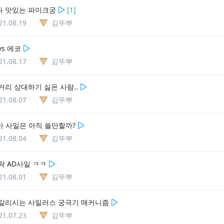
 맛있는 파이크궁
[
1
]
21.08.19
김뚜뿌
s 에코
21.08.17
김뚜뿌
거리 상대하기 싫은 사람..
21.08.07
김뚜뿌
마 사일은 아직 쓸만할까?
21.08.04
김뚜뿌
락 AD사일 ㅋㅋ
21.08.01
김뚜뿌
갈리시는 사일러스 궁극기 매커니즘
21.07.23
김뚜뿌