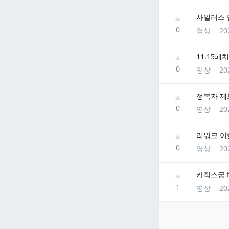
사일러스 
0
영상
20
11.15패
0
영상
20
정복자 제
0
영상
20
리워크 이
0
영상
20
카직스궁 
1
영상
20