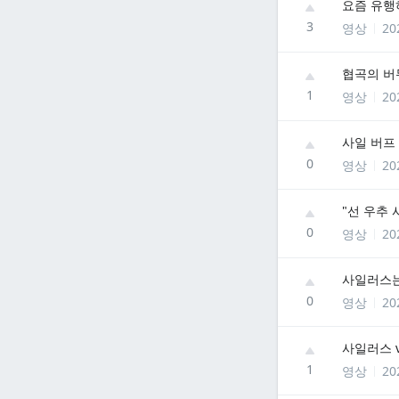
요즘 유행
3
영상
20
협곡의 버
1
영상
20
사일 버프 
0
영상
20
"선 우추
0
영상
20
사일러스는
0
영상
20
사일러스 
1
영상
20