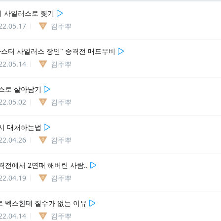
리 사일러스로 찢기
22.05.17
김뚜뿌
마스터 사일러스 장인" 승격전 매드무비
22.05.14
김뚜뿌
스로 살아남기
22.05.02
김뚜뿌
시 대처하는법
22.04.26
김뚜뿌
격전에서 2연패 해버린 사람..
22.04.19
김뚜뿌
 벡스한테 질수가 없는 이유
22.04.14
김뚜뿌