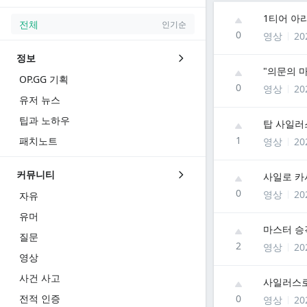
1티어 아
전체
인기순
0
영상
20
정보
"의문의 
OP.GG 기획
0
영상
20
유저 뉴스
팁과 노하우
탑 사일러
1
패치노트
영상
20
커뮤니티
사일로 카
0
영상
20
자유
유머
마스터 승
질문
2
영상
20
영상
사건 사고
사일러스로
전적 인증
0
영상
20