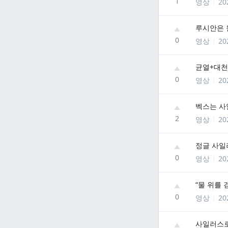
1
영상
20
루시안은 
0
영상
20
균열+대천
0
영상
20
벡스는 사
2
영상
20
정글 사일
0
영상
20
“물 위를 
0
영상
20
사일러스로