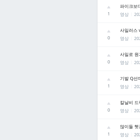
파이크보다
1
영상
20
사일러스 v
0
영상
20
사일로 원
0
영상
20
기발 Q선
1
영상
20
칼날비 드
0
영상
20
많이들 헷
1
영상
20