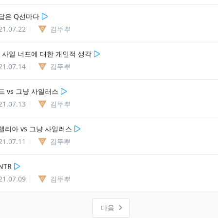
답은 Q선마다
21.07.22
김뚜뿌
치 사일 너프에 대한 개인적 생각
21.07.14
김뚜뿌
드 vs 그냥 사일러스
21.07.13
김뚜뿌
렐리아 vs 그냥 사일러스
21.07.11
김뚜뿌
NTR
21.07.09
김뚜뿌
다음