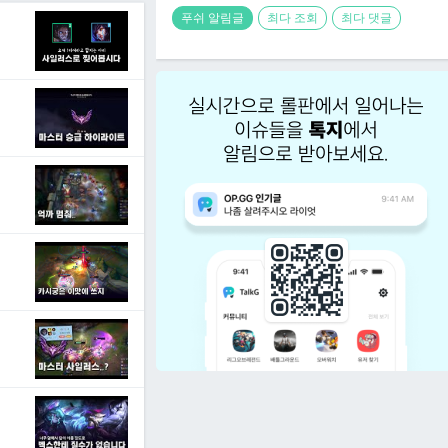
푸쉬 알림글
최다 조회
최다 댓글