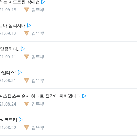
하는 미드트린 상대법
21.09.13
김뚜뿌
뮤다 삼각지대
21.09.12
김뚜뿌
달콤하다,,
21.09.11
김뚜뿌
 사일러스"
21.08.31
김뚜뿌
 스킬쓰는 순서 하나로 킬각이 뒤바뀝니다
21.08.24
김뚜뿌
vs 코르키
21.08.22
김뚜뿌