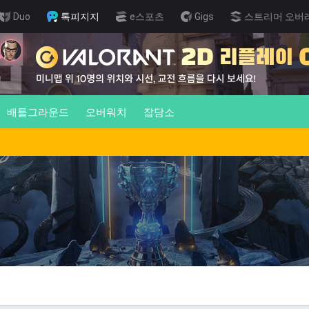
Duo
톡피지지
e스포츠
Gigs
스트리머 오버
배틀그라운드
오버워치
잡담소