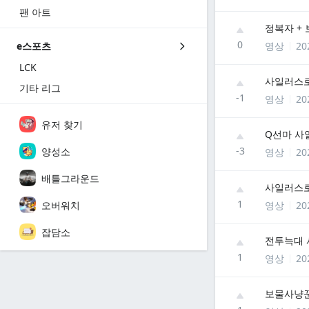
팬 아트
정복자 +
0
영상
20
e스포츠
LCK
사일러스로
기타 리그
-1
영상
20
유저 찾기
Q선마 사
-3
양성소
영상
20
배틀그라운드
사일러스
1
오버워치
영상
20
잡담소
전투늑대 
1
영상
20
보물사냥꾼