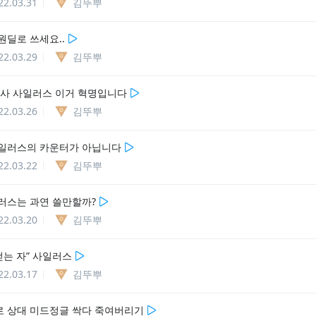
22.03.31
김뚜뿌
원딜로 쓰세요..
22.03.29
김뚜뿌
사 사일러스 이거 혁명입니다
22.03.26
김뚜뿌
일러스의 카운터가 아닙니다
22.03.22
김뚜뿌
러스는 과연 쓸만할까?
22.03.20
김뚜뿌
걷는 자” 사일러스
22.03.17
김뚜뿌
 상대 미드정글 싹다 죽여버리기