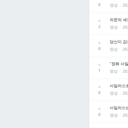
0
영상
20
의문의 세
2
영상
20
당신이 감
0
영상
20
"정화 사일
1
영상
20
사일러스로
0
영상
20
사일러스는
0
영상
20