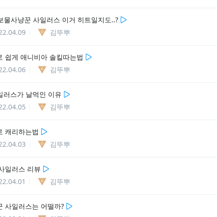
 보물사냥꾼 사일러스 이거 히트일지도..?
22.04.09
김뚜뿌
 쉽게 애니비아 솔킬따는법
22.04.06
김뚜뿌
일러스가 날먹인 이유
22.04.05
김뚜뿌
로 캐리하는법
22.04.03
김뚜뿌
사일러스 리뷰
22.04.01
김뚜뿌
 사일러스는 어떨까?