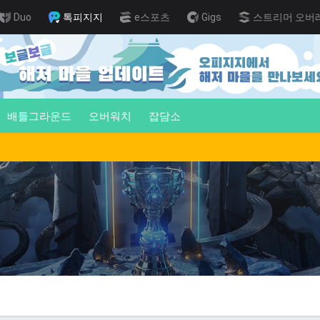
Duo
톡피지지
e스포츠
Gigs
스트리머 오버
배틀그라운드
오버워치
잡담소