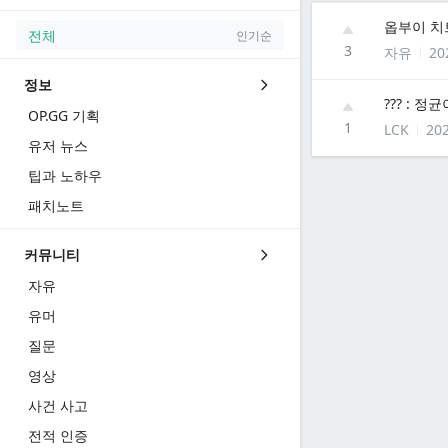
옵부이 치
전체
인기순
3
자유
20
정보
??? : 정
OP.GG 기획
1
LCK
202
유저 뉴스
팁과 노하우
패치노트
커뮤니티
자유
유머
질문
영상
사건 사고
전적 인증