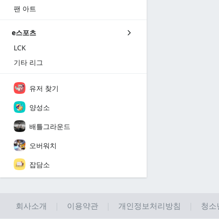
팬 아트
e스포츠
LCK
기타 리그
유저 찾기
양성소
배틀그라운드
오버워치
잡담소
회사소개
이용약관
개인정보처리방침
청소