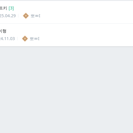
트키
[
3
]
25.04.29
뽀ㅃI
균이형
4.11.03
뽀ㅃI