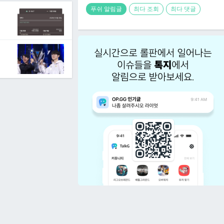
푸쉬 알림글
최다 조회
최다 댓글