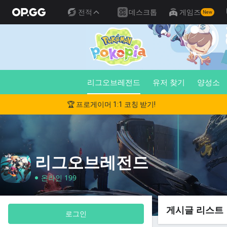
전적
데스크톱
게임즈
New
리그오브레전드
유저 찾기
양성소
🏆 프로게이머 1:1 코칭 받기!
리그오브레전드
온라인 199
게시글 리스트
로그인