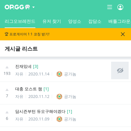
리그오브레전드
유저 찾기
양성소
잡담소
배틀그라운
🏆 프로게이머 1:1 코칭 받기!
게시글 리스트
진재밌네
[
3
]
193
자유
2020.11.14
공가놈
대충 모스트 챔
[
1
]
7
자유
2020.11.12
공가놈
담시즌부턴 듀오구해야겠다
[
1
]
6
자유
2020.11.09
공가놈