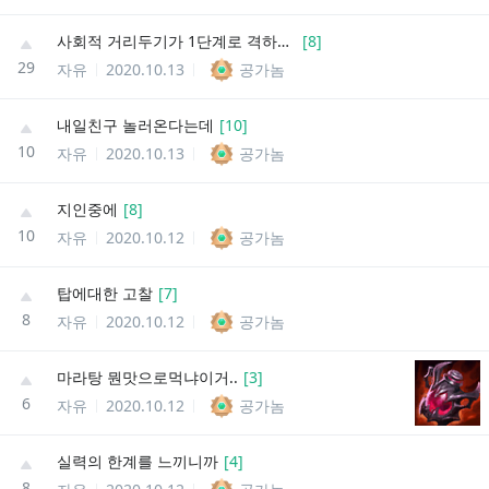
사회적 거리두기가 1단계로 격하되었습니다
[
8
]
29
자유
2020.10.13
공가놈
내일친구 놀러온다는데
[
10
]
10
자유
2020.10.13
공가놈
지인중에
[
8
]
10
자유
2020.10.12
공가놈
탑에대한 고찰
[
7
]
8
자유
2020.10.12
공가놈
마라탕 뭔맛으로먹냐이거..
[
3
]
6
자유
2020.10.12
공가놈
실력의 한계를 느끼니까
[
4
]
8