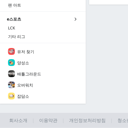
팬 아트
e스포츠
LCK
기타 리그
유저 찾기
양성소
배틀그라운드
오버워치
잡담소
회사소개
이용약관
개인정보처리방침
청소