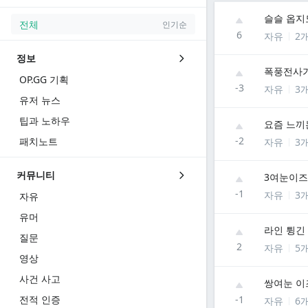
슬슬 옵지
전체
인기순
6
자유
2
정보
폭풍전사가
OP.GG 기획
-3
자유
3
유저 뉴스
팁과 노하우
요즘 느끼
-2
패치노트
자유
3
커뮤니티
3여눈이즈
-1
자유
3
자유
유머
라인 튕긴
질문
2
자유
5
영상
사건 사고
쌍여눈 이
전적 인증
-1
자유
6