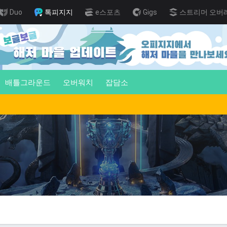
Duo
톡피지지
e스포츠
Gigs
스트리머 오버
배틀그라운드
오버워치
잡담소