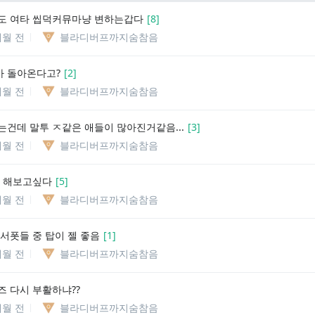
도 여타 씹덕커뮤마냥 변하는갑다
[
8
]
개월 전
블라디버프까지숨참음
 돌아온다고?
[
2
]
개월 전
블라디버프까지숨참음
는건데 말투 ㅈ같은 애들이 많아진거같음...
[
3
]
개월 전
블라디버프까지숨참음
 해보고싶다
[
5
]
개월 전
블라디버프까지숨참음
 서폿들 중 탑이 젤 좋음
[
1
]
개월 전
블라디버프까지숨참음
즈 다시 부활하냐??
개월 전
블라디버프까지숨참음