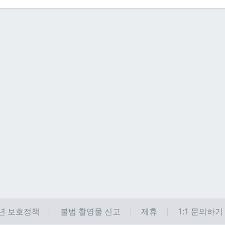
년 보호정책
불법 촬영물 신고
제휴
1:1 문의하기