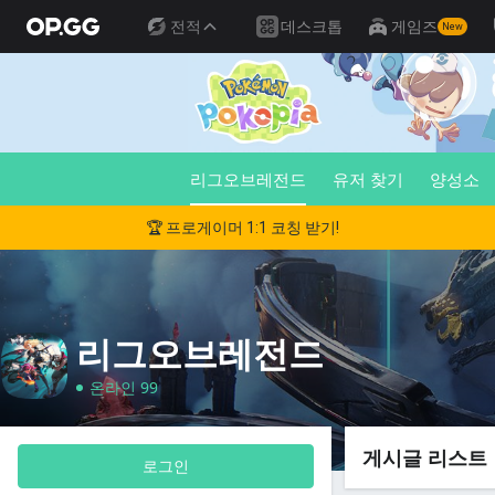
전적
데스크톱
게임즈
New
리그오브레전드
유저 찾기
양성소
🏆 프로게이머 1:1 코칭 받기!
리그오브레전드
온라인 99
게시글 리스트
로그인