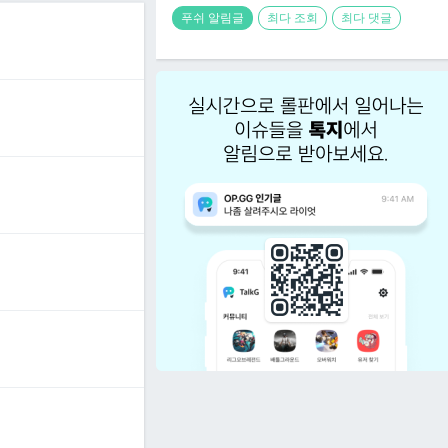
푸쉬 알림글
최다 조회
최다 댓글