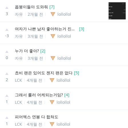
옵붕이들아 도와줘
[
7
]
3
자유
2개월 전
lollollol
여자가 나쁜 남자 좋아하는거 진짜임?
[
3
]
-3
자유
3개월 전
lollollol
누가 더 좋아?
[
2
]
0
자유
3개월 전
lollollol
쵸비 팬은 있어도 젠지 팬은 없다
[
5
]
2
LCK
4개월 전
lollollol
그래서 룰러 어케되는거임?
[
4
]
1
LCK
4개월 전
lollollol
피어엑스 연봉 다 합쳐도
1
LCK
4개월 전
lollollol