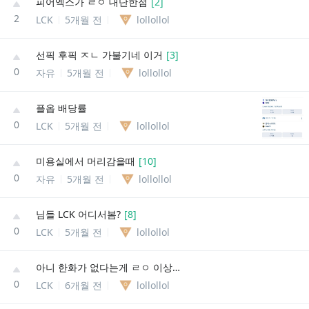
피어엑스가 ㄹㅇ 대단한점
[
2
]
2
LCK
5개월 전
lollollol
선픽 후픽 ㅈㄴ 가불기네 이거
[
3
]
0
자유
5개월 전
lollollol
플옵 배당률
0
LCK
5개월 전
lollollol
미용실에서 머리감을때
[
10
]
0
자유
5개월 전
lollollol
님들 LCK 어디서봄?
[
8
]
0
LCK
5개월 전
lollollol
아니 한화가 없다는게 ㄹㅇ 이상하다
0
LCK
6개월 전
lollollol