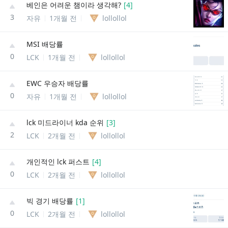
베인은 어려운 챔이라 생각해?
[
4
]
3
자유
1개월 전
lollollol
MSI 배당률
0
LCK
1개월 전
lollollol
EWC 우승자 배당률
0
자유
1개월 전
lollollol
lck 미드라이너 kda 순위
[
3
]
2
LCK
2개월 전
lollollol
개인적인 lck 퍼스트
[
4
]
0
LCK
2개월 전
lollollol
빅 경기 배당률
[
1
]
0
LCK
2개월 전
lollollol