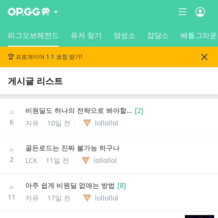
리그오브레전드
유저 찾기
양성소
잡담소
배틀그라운
🏆 프로게이머 1:1 코칭 받기!
게시글 리스트
비원딜도 하나의 전략으로 봐야할까?
[
2
]
6
자유
10일 전
lollollol
골든로드는 진짜 불가능 하구나
2
LCK
11일 전
lollollol
아주 쉽게 비원딜 없애는 방법
[
8
]
11
자유
17일 전
lollollol