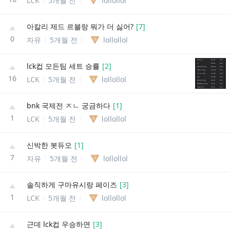
LCK
5개월 전
lollollol
아칼리 제드 르블랑 뭐가 더 싫어?
[
7
]
0
자유
5개월 전
lollollol
lck컵 모든팀 세트 승률
[
2
]
16
LCK
5개월 전
lollollol
bnk 국제전 ㅈㄴ 궁금하다
[
1
]
1
LCK
5개월 전
lollollol
신박한 봇듀오
[
1
]
7
자유
5개월 전
lollollol
솔직하게 구마유시랑 페이즈
[
3
]
1
LCK
5개월 전
lollollol
근데 lck컵 우승하면
[
3
]