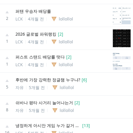
퍼탠 우승자 배당률
2
LCK
4개월 전
lollollol
2026 글로벌 파워랭킹
[
2
]
1
LCK
4개월 전
lollollol
퍼스트 스탠드 배당률 떳다
[
2
]
1
LCK
4개월 전
lollollol
후반에 가장 강력한 정글챔 누구냐?
[
6
]
5
자유
5개월 전
lollollol
쉬바나 평타 사거리 늘어나는거
[
2
]
8
자유
5개월 전
lollollol
냉정하게 아시안 게임 누가 갈거 같음?
[
13
]
16