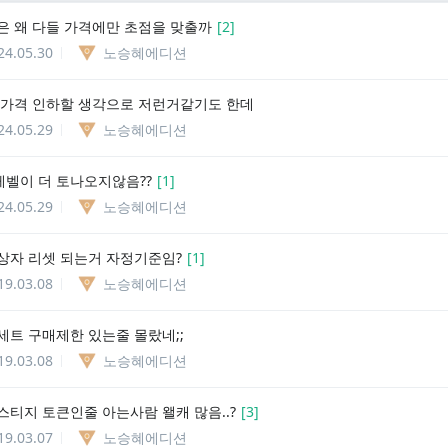
은 왜 다들 가격에만 초점을 맞출까
[
2
]
24.05.30
노승혜에디션
 가격 인하할 생각으로 저런거같기도 한데
24.05.29
노승혜에디션
0레벨이 더 토나오지않음??
[
1
]
24.05.29
노승혜에디션
상자 리셋 되는거 자정기준임?
[
1
]
19.03.08
노승혜에디션
세트 구매제한 있는줄 몰랐네;;
19.03.08
노승혜에디션
스티지 토큰인줄 아는사람 왤캐 많음..?
[
3
]
19.03.07
노승혜에디션