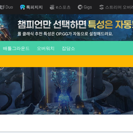
Duo
톡피지지
e스포츠
Gigs
스트리머 오버
배틀그라운드
오버워치
잡담소