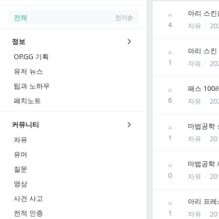
아리 스킨
전체
인기순
4
자유
20
정보
아리 스킨
OP.GG 기획
1
자유
20
유저 뉴스
팁과 노하우
패스 10
6
패치노트
자유
20
커뮤니티
마법공학 
1
자유
20
자유
유머
마법공학 
질문
0
자유
20
영상
사건 사고
아리 프레
전적 인증
1
자유
20