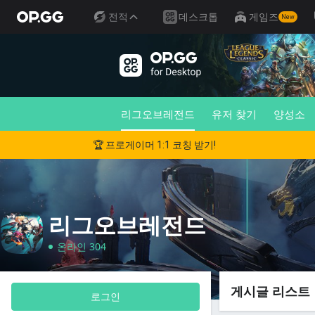
전적
데스크톱
게임즈
New
리그오브레전드
유저 찾기
양성소
🏆 프로게이머 1:1 코칭 받기!
리그오브레전드
온라인 304
게시글 리스트
로그인