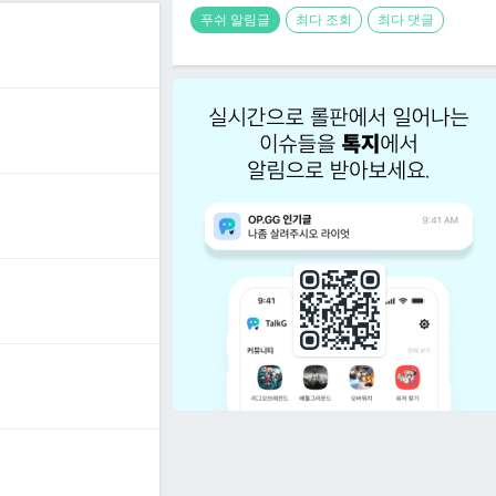
푸쉬 알림글
최다 조회
최다 댓글