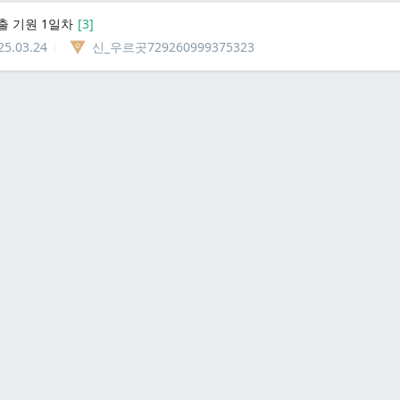
출 기원 1일차
[
3
]
25.03.24
신_우르곳729260999375323