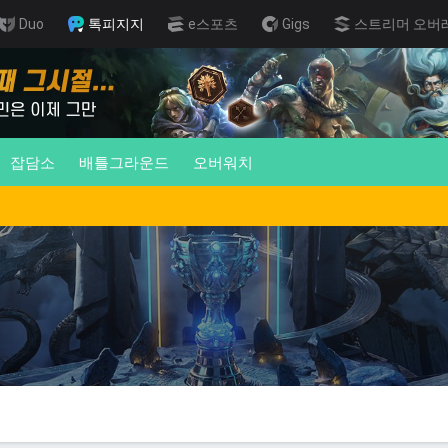
Duo
톡피지지
e스포츠
Gigs
스트리머 오버
잡담소
배틀그라운드
오버워치