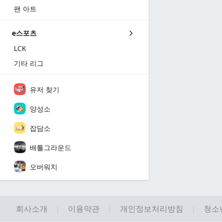
팬 아트
e스포츠
LCK
기타 리그
유저 찾기
양성소
잡담소
배틀그라운드
오버워치
회사소개
이용약관
개인정보처리방침
청소