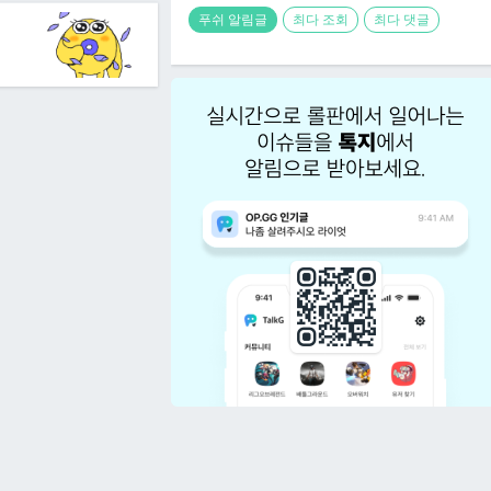
푸쉬 알림글
최다 조회
최다 댓글