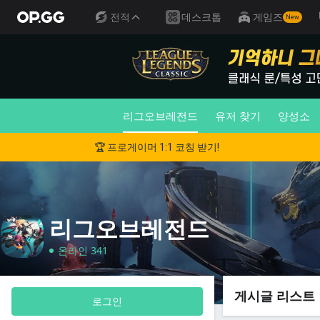
전적
데스크톱
게임즈
New
리그오브레전드
유저 찾기
양성소
🏆 프로게이머 1:1 코칭 받기!
리그오브레전드
온라인 341
게시글 리스트
로그인