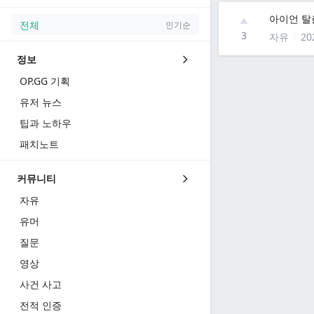
아이언 탈
전체
인기순
3
자유
20
정보
OP.GG 기획
유저 뉴스
팁과 노하우
패치노트
커뮤니티
자유
유머
질문
영상
사건 사고
전적 인증