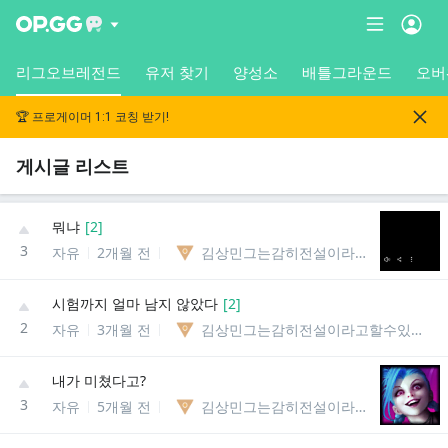
리그오브레전드
유저 찾기
양성소
배틀그라운드
오버
🏆 프로게이머 1:1 코칭 받기!
게시글 리스트
뭐냐
[
2
]
3
자유
2개월 전
김상민그는감히전설이라고할수있을까
시험까지 얼마 남지 않았다
[
2
]
2
자유
3개월 전
김상민그는감히전설이라고할수있을까
내가 미쳤다고?
3
자유
5개월 전
김상민그는감히전설이라고할수있을까