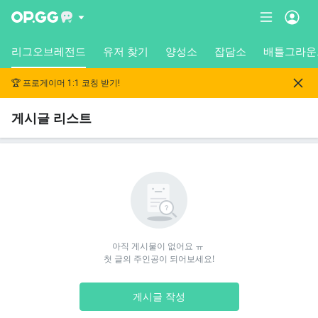
리그오브레전드
유저 찾기
양성소
잡담소
배틀그라운
🏆 프로게이머 1:1 코칭 받기!
게시글 리스트
아직 게시물이 없어요 ㅠ 

첫 글의 주인공이 되어보세요!
게시글 작성