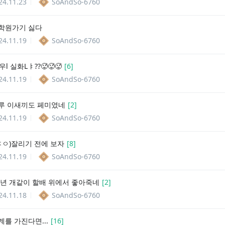
24.11.23
SoAndSo-6760
학원가기 싫다
24.11.19
SoAndSo-6760
l 실화Lㅑ??🥵🥵🥵
[
6
]
24.11.19
SoAndSo-6760
루 이새끼도 페미였네
[
2
]
24.11.19
SoAndSo-6760
ㅈㅇ)잘리기 전에 보자
[
8
]
24.11.19
SoAndSo-6760
소년 개같이 할배 위에서 좋아죽네
[
2
]
24.11.18
SoAndSo-6760
를 가진다면...
[
16
]