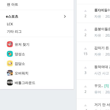
팬 아트
롤X)예들
2
자유
20
e스포츠
LCK
옵붕이들은
기타 리그
2
자유
20
유저 찾기
갑자기 든
15
양성소
자유
20
잡담소
동덕여대 
3
오버워치
사건 사고
배틀그라운드
꾸깃..
[
5
]
2
유머
20
거기 안 서