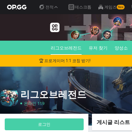
전적
데스크톱
게임즈
New
리그오브레전드
유저 찾기
양성소
🏆 프로게이머 1:1 코칭 받기!
리그오브레전드
온라인 119
게시글 리스트
로그인