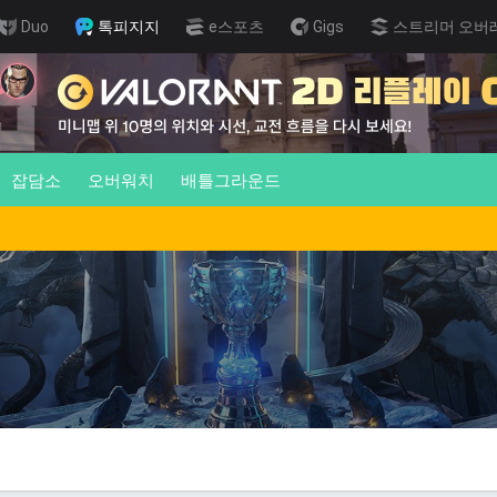
Duo
톡피지지
e스포츠
Gigs
스트리머 오버
잡담소
오버워치
배틀그라운드