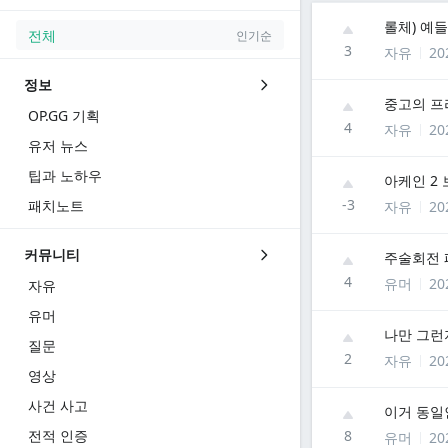
롤체) 예
전체
인기순
3
자유
20
정보
중고의 프
OP.GG 기획
4
자유
20
유저 뉴스
팁과 노하우
아케인 2
-3
패치노트
자유
20
커뮤니티
주술회전
4
유머
20
자유
유머
나만 그런
질문
2
자유
20
영상
사건 사고
이거 동일
전적 인증
8
유머
20