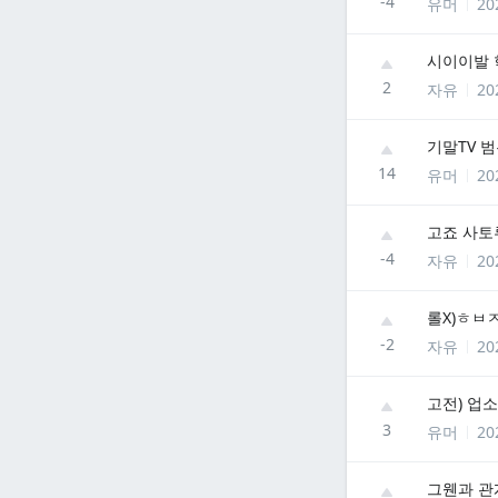
-4
유머
20
시이이발 
2
자유
20
기말TV 범우
14
유머
20
고죠 사토
-4
자유
20
롤X)ㅎㅂ
-2
자유
20
고전) 업
3
유머
20
그웬과 관계