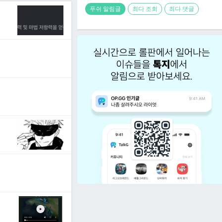
푸쉬 알림글
최다 조회
최다 댓글