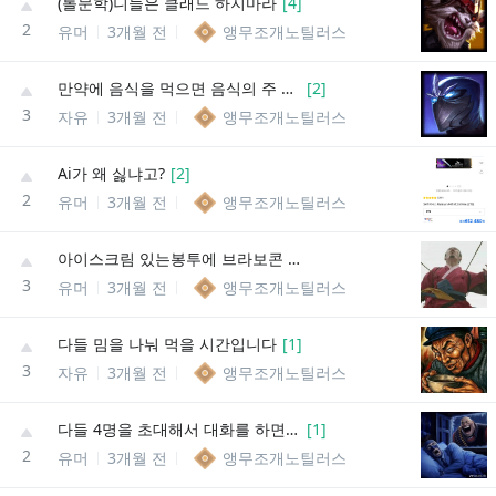
(롤문학)니들은 클래드 하지마라
[
4
]
2
유머
3개월 전
앵무조개노틸러스
만약에 음식을 먹으면 음식의 주 재료로 바뀌면
[
2
]
3
자유
3개월 전
앵무조개노틸러스
Ai가 왜 싫냐고?
[
2
]
2
유머
3개월 전
앵무조개노틸러스
아이스크림 있는봉투에 브라보콘 있을때
3
유머
3개월 전
앵무조개노틸러스
다들 밈을 나눠 먹을 시간입니다
[
1
]
3
자유
3개월 전
앵무조개노틸러스
다들 4명을 초대해서 대화를 하면 누굴 초대할거임?
[
1
]
2
유머
3개월 전
앵무조개노틸러스