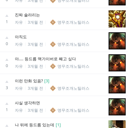
자유
3개월 전
앵무조개노틸러스
진짜 솔라리는
1
자유
3개월 전
앵무조개노틸러스
아직도
0
자유
3개월 전
앵무조개노틸러스
아.... 등드름 맥가이버로 째고 싶다
0
자유
3개월 전
앵무조개노틸러스
이런 만화 있음?
[
3
]
3
자유
3개월 전
앵무조개노틸러스
사실 생각하면
1
자유
3개월 전
앵무조개노틸러스
나 뒤에 등드름 있는데
[
1
]