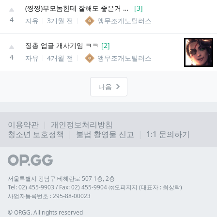
(찡찡)부모놈한테 잘해도 좋은거 없음
[
3
]
4
자유
3개월 전
앵무조개노틸러스
징총 업글 개사기임 ㅋㅋ
[
2
]
4
자유
4개월 전
앵무조개노틸러스
다음
이용약관
개인정보처리방침
청소년 보호정책
불법 촬영물 신고
1:1 문의하기
서울특별시 강남구 테헤란로 507 1층, 2층
Tel: 02) 455-9903 / Fax: 02) 455-9904 ㈜오피지지 (대표자 : 최상락)
사업자등록번호 : 295-88-00023
© 
OP.GG. All rights reserved