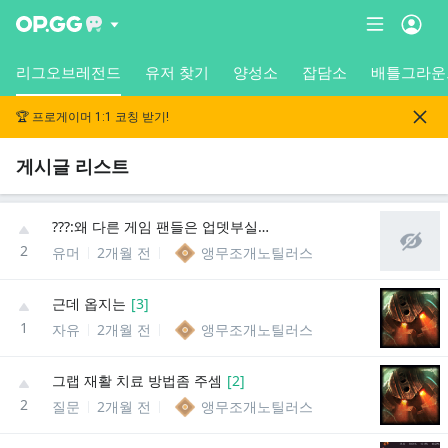
리그오브레전드
유저 찾기
양성소
잡담소
배틀그라운
🏆 프로게이머 1:1 코칭 받기!
게시글 리스트
???:왜 다른 게임 팬들은 업뎃부실하다고 ㅈㄹ함?
2
유머
2개월 전
앵무조개노틸러스
근데 옵지는
[
3
]
1
자유
2개월 전
앵무조개노틸러스
그랩 재활 치료 방법좀 주셈
[
2
]
2
질문
2개월 전
앵무조개노틸러스