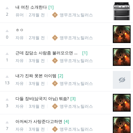
내 여친 소개한다
[
1
]
2
유머
2개월 전
앵무조개노틸러스
ㅎㅇ
0
자유
2개월 전
앵무조개노틸러스
근데 잡담소 사람좀 불러모으면 안돼냐?
[
1
]
1
자유
3개월 전
앵무조개노틸러스
내가 진짜 못본 아이템
[
2
]
13
자유
3개월 전
앵무조개노틸러스
다들 장비(삼국지 아님) 뭐씀?
[
3
]
3
자유
3개월 전
앵무조개노틸러스
아저씨가 사탕준다고하면
[
4
]
7
자유
3개월 전
앵무조개노틸러스