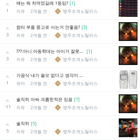
얘는 뭐 처먹었길래 1등임?
[
1
]
1
자유
2개월 전
앵무조개노틸러스
컴터 부품 중고로 사는거 안좋음?
[
3
]
3
자유
2개월 전
앵무조개노틸러스
???:아니 아동학대는 아이가 잘못해서 그런거 아님?
[
1
]
3
자유
2개월 전
앵무조개노틸러스
가끔식 내가 쓸모 없다고 생각이 들면
1
유머
2개월 전
앵무조개노틸러스
솔직히 아싸 괴롭힌적은 있음
[
7
]
-11
자유
2개월 전
앵무조개노틸러스
솔직히
[
5
]
5
자유
2개월 전
앵무조개노틸러스