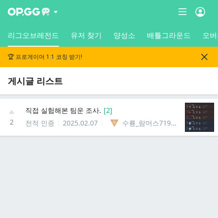
리그오브레전드
유저 찾기
양성소
배틀그라운드
오버
🏆 프로게이머 1:1 코칭 받기!
게시글 리스트
직접 실험해본 팀운 조사.
[
2
]
2
전적 인증
2025.02.07
수룡_람머스71964452489536