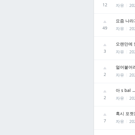
12
자유
20
요즘 나라
49
자유
20
오랜만에 
3
자유
20
얼어붙어라!
2
자유
20
아 s bal
2
자유
20
혹시 포켓몬
7
자유
20