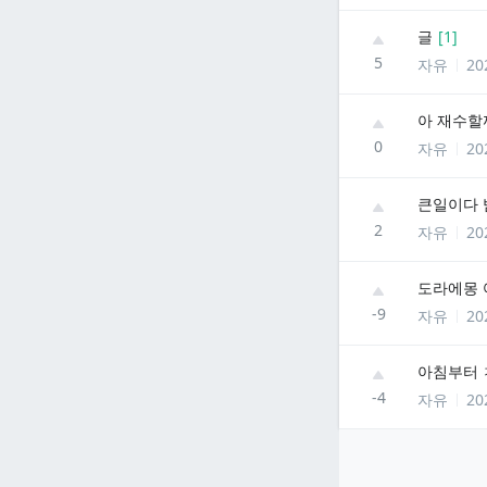
글
[
1
]
5
자유
20
아 재수할까.
0
자유
20
큰일이다 
2
자유
20
도라에몽 
-9
자유
20
아침부터 
-4
자유
20