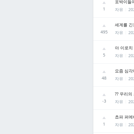
포박이들
1
자유
20
세계를 긴
495
자유
20
아 이로치
5
자유
20
요즘 심각하
48
자유
20
?? 우리의
-3
자유
20
쵸파 퍼에버
1
자유
20