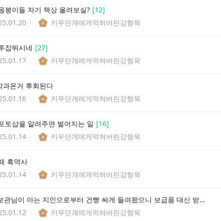
옵붕이들 자기 책상 올려보실?
[
12
]
25.01.20
키우던개에게먹혀버린강형욱
 투잡뛰시네
[
27
]
25.01.17
키우던개에게먹혀버린강형욱
학과온거 후회된다
25.01.16
키우던개에게먹혀버린강형욱
포토샵을 알려주면 벌어지는 일
[
16
]
25.01.14
키우던개에게먹혀버린강형욱
때 흑역사
25.01.14
키우던개에게먹혀버린강형욱
후훕**행보관님이 아는 지인으로부터 건빵 싸게 들여왔으니 보급품 대신 받아갈수있도록.....
25.01.12
키우던개에게먹혀버린강형욱