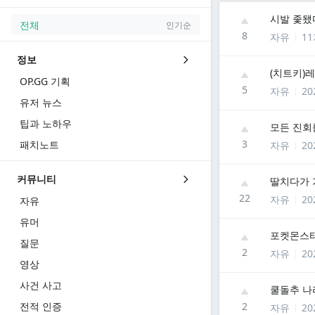
시발 좇됐
전체
인기순
8
자유
1
정보
OP.GG 기획
5
자유
20
유저 뉴스
팁과 노하우
모든 진회
3
패치노트
자유
20
커뮤니티
딸치다가 
22
자유
20
자유
유머
포켓몬스터
질문
2
자유
20
영상
사건 사고
쿨돌추 나
전적 인증
2
자유
20