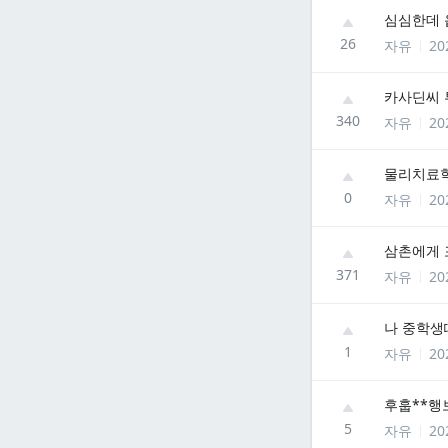
심심한데 
26
자유
20
카사딘씨
340
자유
20
물리치료
0
자유
20
삼촌에게 
371
자유
20
나 중학생
1
자유
20
5
자유
20