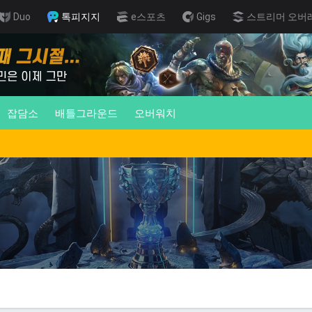
Duo
톡피지지
e스포츠
Gigs
스트리머 오버
잡담소
배틀그라운드
오버워치