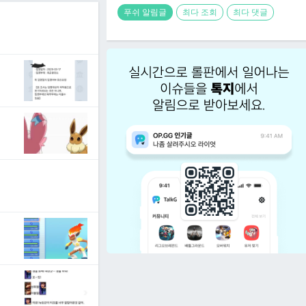
푸쉬 알림글
최다 조회
최다 댓글