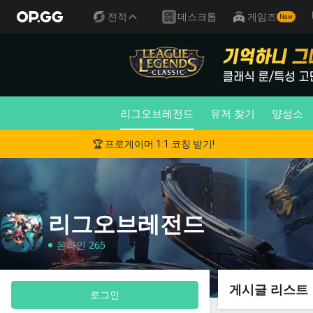
전적
데스크톱
게임즈
New
리그오브레전드
유저 찾기
양성소
🏆 프로게이머 1:1 코칭 받기!
리그오브레전드
온라인 265
게시글 리스트
로그인