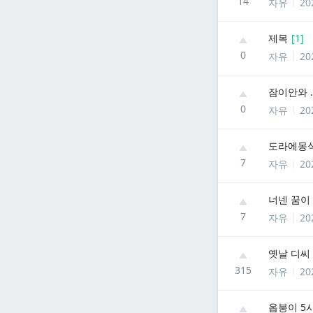
14
자유
20
제목
[
1
]
0
자유
20
잠이안와 ...
0
자유
20
도라에몽식
7
자유
20
너넨 꿈이
7
자유
20
옛날 디씨
315
자유
20
옵붕이 5