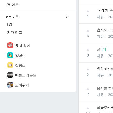
팬 아트
내 얘기 
1
자유
20
e스포츠
LCK
옵지도 노
기타 리그
6
자유
20
유저 찾기
글
[
1
]
0
양성소
자유
20
잡담소
현실세카이
2
배틀그라운드
자유
20
오버워치
옵지를 하다
2
자유
20
쿨돌추~ 