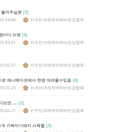
좀 들어주실분
[
5
]
25.03.04
키우던개에게먹혀버린강형욱
잼이다 이젠
[
4
]
25.03.01
키우던개에게먹혀버린강형욱
25.02.27
키우던개에게먹혀버린강형욱
로 애니메이션에서 한명 데려올수있음
[
6
]
25.02.23
키우던개에게먹혀버린강형욱
보면.....
[
2
]
25.02.21
키우던개에게먹혀버린강형욱
중국 가짜아기돼지 사육짤
[
3
]