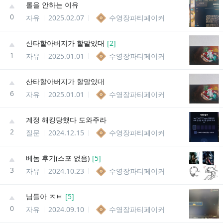
롤을 안하는 이유
0
자유
2025.02.07
수영장파티페이커
산타할아버지가 할말있대
[
2
]
1
자유
2025.01.01
수영장파티페이커
산타할아버지가 할말있대
6
자유
2025.01.01
수영장파티페이커
계정 해킹당했다 도와주라
2
질문
2024.12.15
수영장파티페이커
베놈 후기(스포 없음)
[
5
]
3
자유
2024.10.23
수영장파티페이커
님들아 ㅈㅂ
[
5
]
0
자유
2024.09.10
수영장파티페이커