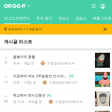
리그오브레전드
유저 찾기
양성소
잡담소
배틀그라운
🏆 프로게이머 1:1 코칭 받기!
게시글 리스트
옵붕이의 콩쿨
0
자유
9일 전
수영장파티페이커
지금부터 저는 2주일동안 인스타와 유튜브를 지우겠습니다.
[
9
]
11
자유
13일 전
수영장파티페이커
학교에서 한시간동안
[
6
]
52
팬 아트
8개월 전
수영장파티페이커