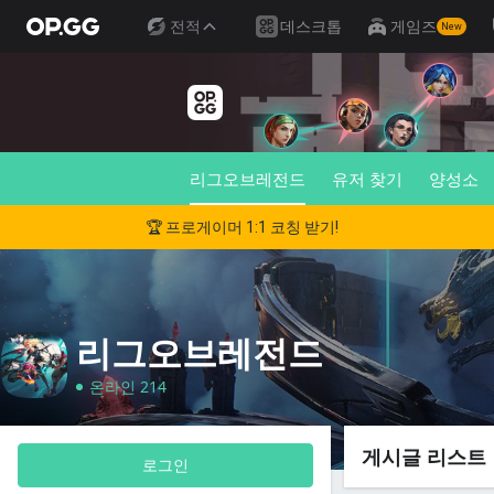
전적
데스크톱
게임즈
New
리그오브레전드
유저 찾기
양성소
🏆 프로게이머 1:1 코칭 받기!
리그오브레전드
온라인 214
게시글 리스트
로그인