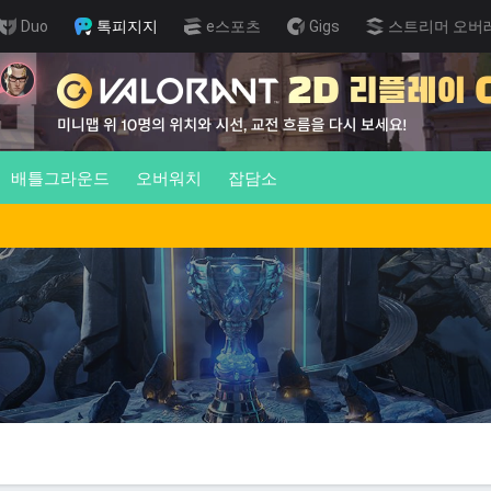
Duo
톡피지지
e스포츠
Gigs
스트리머 오버
배틀그라운드
오버워치
잡담소