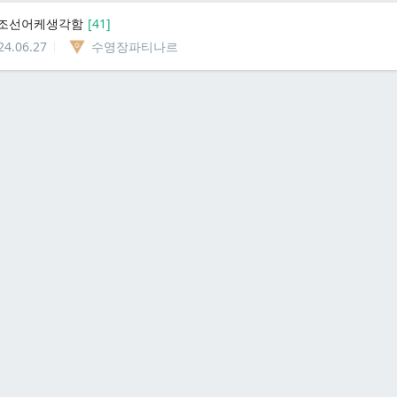
탈조선어케생각함
[
41
]
24.06.27
수영장파티나르