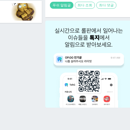
푸쉬 알림글
최다 조회
최다 댓글