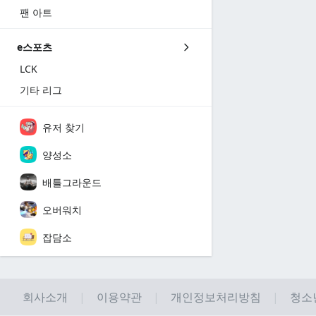
팬 아트
e스포츠
LCK
기타 리그
유저 찾기
양성소
배틀그라운드
오버워치
잡담소
회사소개
이용약관
개인정보처리방침
청소