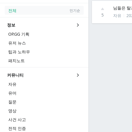
님들은 
전체
인기순
5
자유
20
정보
OP.GG 기획
유저 뉴스
팁과 노하우
패치노트
커뮤니티
자유
유머
질문
영상
사건 사고
전적 인증