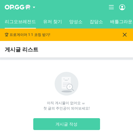
리그오브레전드
유저 찾기
양성소
잡담소
배틀그라운
🏆 프로게이머 1:1 코칭 받기!
게시글 리스트
아직 게시물이 없어요 ㅠ 

첫 글의 주인공이 되어보세요!
게시글 작성