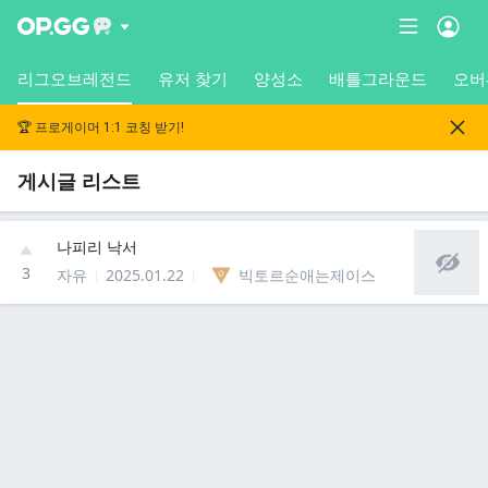
리그오브레전드
유저 찾기
양성소
배틀그라운드
오버
🏆 프로게이머 1:1 코칭 받기!
게시글 리스트
나피리 낙서
3
자유
2025.01.22
빅토르순애는제이스