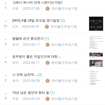
그래서 유나라 언제 나온다는거임?
1
자유
2025.07.08
쵸비월즈우승기원
[MSI] 6월 28일 토요일 경기일정
[
2
]
51
LCK
2025.06.18
쵸비월즈우승기원
썸탈때 은근 중요한거
[
1
]
3
유머
2025.06.17
쵸비월즈우승기원
공무원이 좋은 직업인지에 대한 평가가 힘든 이유
4
유머
2025.06.11
쵸비월즈우승기원
나 진짜 남잔데...
[
2
]
2
유머
2025.06.09
쵸비월즈우승기원
10년 넘은 겜인데 현타 옴
[
1
]
0
자유
2025.05.23
쵸비월즈우승기원