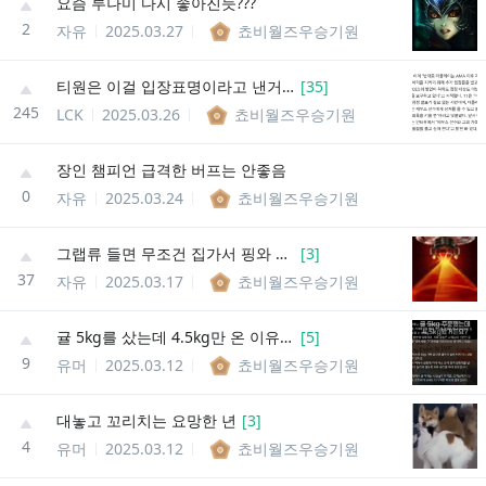
요즘 루나미 다시 좋아진듯???
2
자유
2025.03.27
쵸비월즈우승기원
티원은 이걸 입장표명이라고 낸거임?
[
35
]
245
LCK
2025.03.26
쵸비월즈우승기원
장인 챔피언 급격한 버프는 안좋음
0
자유
2025.03.24
쵸비월즈우승기원
그랩류 들면 무조건 집가서 핑와 2개씩 사야지
[
3
]
37
자유
2025.03.17
쵸비월즈우승기원
귤 5kg를 샀는데 4.5kg만 온 이유.jpg
[
5
]
9
유머
2025.03.12
쵸비월즈우승기원
대놓고 꼬리치는 요망한 년
[
3
]
4
유머
2025.03.12
쵸비월즈우승기원