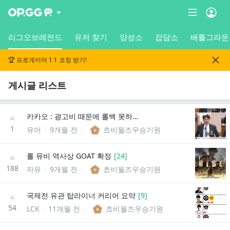
리그오브레전드
유저 찾기
양성소
잡담소
배틀그라운
🏆 프로게이머 1:1 코칭 받기!
게시글 리스트
카카오 : 광고비 때문에 롤백 못하는건 사실이 아니다
1
유머
9개월 전
쵸비월즈우승기원
롤 뮤비 역사상 GOAT 확정
[
24
]
188
자유
9개월 전
쵸비월즈우승기원
국제전 유관 탑라이너 커리어 요약
[
9
]
54
LCK
11개월 전
쵸비월즈우승기원