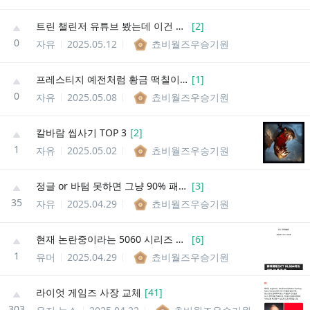
트린 챌린저 유튜브 봤는데 이건 진짜 경이로움
[
2
]
0
자유
2025.05.12
쵸비월즈우승기원
프레스티지 예전처럼 황금 떡칠이 나아보이는데
[
1
]
0
자유
2025.05.08
쵸비월즈우승기원
칼바람 씹사기 TOP 3
[
2
]
1
자유
2025.05.02
쵸비월즈우승기원
정글 or 바텀 못하면 그냥 90% 패배임
[
3
]
35
자유
2025.04.29
쵸비월즈우승기원
현재 논란중이라는 5060 시리즈 글카 근황
[
6
]
1
유머
2025.04.29
쵸비월즈우승기원
라이엇 게임즈 사장 교체
[
41
]
303