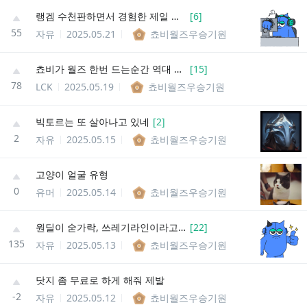
랭겜 수천판하면서 경험한 제일 좋은 시간대
[
6
]
55
자유
2025.05.21
쵸비월즈우승기원
쵸비가 월즈 한번 드는순간 역대 선수중 몇위까지 올라갈지 궁금하다
[
15
]
78
LCK
2025.05.19
쵸비월즈우승기원
빅토르는 또 살아나고 있네
[
2
]
2
자유
2025.05.15
쵸비월즈우승기원
고양이 얼굴 유형
0
유머
2025.05.14
쵸비월즈우승기원
원딜이 숟가락, 쓰레기라인이라고 징징댈 필요가 없엉
[
22
]
135
자유
2025.05.13
쵸비월즈우승기원
닷지 좀 무료로 하게 해줘 제발
-2
자유
2025.05.12
쵸비월즈우승기원