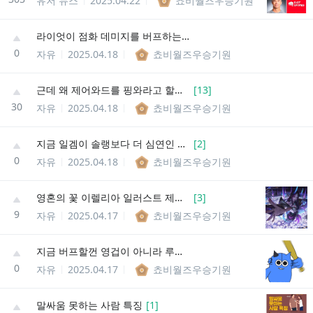
유저 뉴스
2025.04.22
쵸비월즈우승기원
라이엇이 점화 데미지를 버프하는게 아니라
0
자유
2025.04.18
쵸비월즈우승기원
근데 왜 제어와드를 핑와라고 할까요?
[
13
]
30
자유
2025.04.18
쵸비월즈우승기원
지금 일겜이 솔랭보다 더 심연인 이유
[
2
]
0
자유
2025.04.18
쵸비월즈우승기원
영혼의 꽃 이렐리아 일러스트 제작자가 그린 스킨들
[
3
]
9
자유
2025.04.17
쵸비월즈우승기원
지금 버프할껀 영겁이 아니라 루덴 아닌가
0
자유
2025.04.17
쵸비월즈우승기원
말싸움 못하는 사람 특징
[
1
]