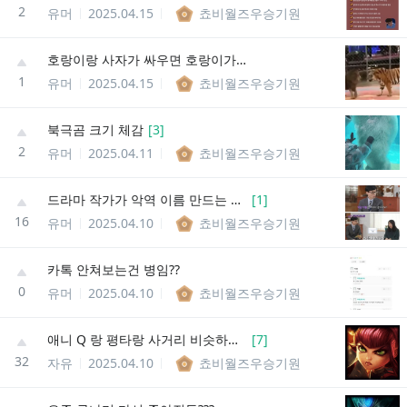
2
유머
2025.04.15
쵸비월즈우승기원
호랑이랑 사자가 싸우면 호랑이가 이기는 이유
1
유머
2025.04.15
쵸비월즈우승기원
북극곰 크기 체감
[
3
]
2
유머
2025.04.11
쵸비월즈우승기원
드라마 작가가 악역 이름 만드는 방법
[
1
]
16
유머
2025.04.10
쵸비월즈우승기원
카톡 안쳐보는건 병임??
0
유머
2025.04.10
쵸비월즈우승기원
애니 Q 랑 평타랑 사거리 비슷하게 해주면 안되나
[
7
]
32
자유
2025.04.10
쵸비월즈우승기원