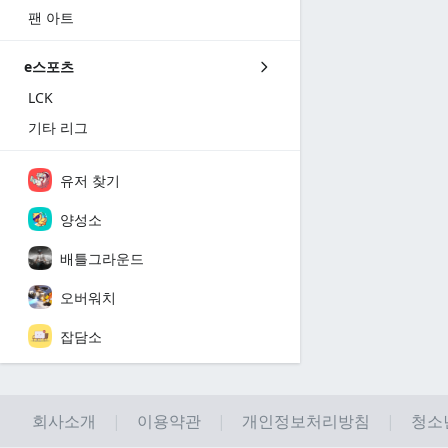
팬 아트
e스포츠
LCK
기타 리그
유저 찾기
양성소
배틀그라운드
오버워치
잡담소
회사소개
이용약관
개인정보처리방침
청소