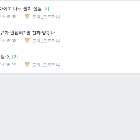
까이고 나서 롤이 잘됨
[
3
]
24.08.09
도륙_모르가나
 큐가 안잡혀? 롤 진짜 망했나
24.08.08
도륙_모르가나
 탈주;
[
2
]
24.06.19
도륙_모르가나