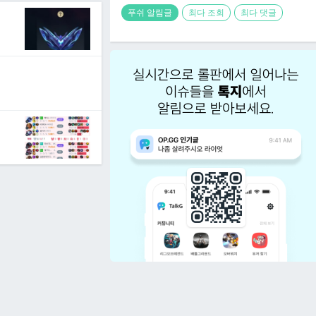
푸쉬 알림글
최다 조회
최다 댓글