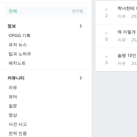
짝녀한테 
전체
인기순
2
자유
20
정보
왜 이렇게
OP.GG 기획
0
자유
20
유저 뉴스
팁과 노하우
솔랭 10인
3
패치노트
자유
20
커뮤니티
자유
유머
질문
영상
사건 사고
전적 인증