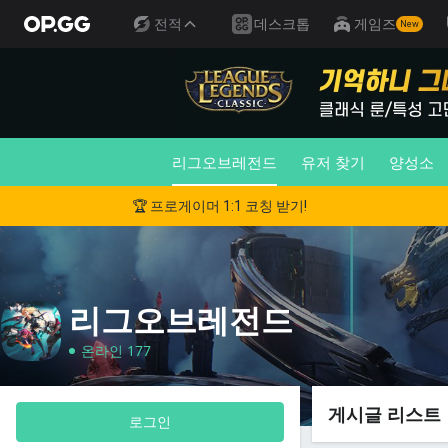
전적
데스크톱
게임즈
New
리그오브레전드
유저 찾기
양성소
🏆 프로게이머 1:1 코칭 받기!
리그오브레전드
온라인 177
게시글 리스트
로그인