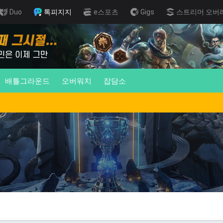
Duo
톡피지지
e스포츠
Gigs
스트리머 오버
배틀그라운드
오버워치
잡담소