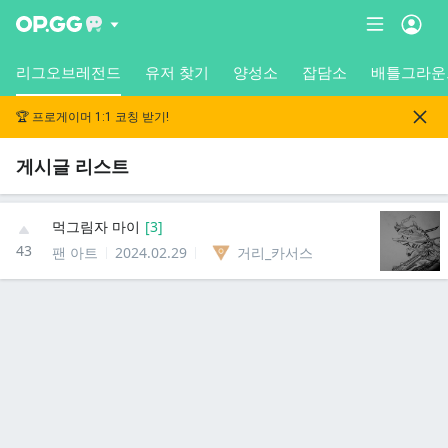
리그오브레전드
유저 찾기
양성소
잡담소
배틀그라운
🏆 프로게이머 1:1 코칭 받기!
게시글 리스트
먹그림자 마이
[
3
]
43
팬 아트
2024.02.29
거리_카서스