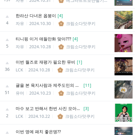
자유
2024.10.31
에그타르트보단딸기타르트
한라산 다녀온 옵붕이
[
4
]
4
자유
2024.10.30
크림소다맛쿠키
티니핑 이거 애들만화 맞아???
[
4
]
5
자유
2024.10.28
크림소다맛쿠키
이번 월즈로 재평가 필요한 뮤비
[
1
]
36
LCK
2024.10.28
크림소다맛쿠키
귤을 본 육지사람과 제주도민의 생각 차이
[
11
]
51
유머
2024.10.23
크림소다맛쿠키
마수 보고 반해서 한번 사진 모아봄!!
[
3
]
2
LCK
2024.10.22
크림소다맛쿠키
이번 명예 패치 좋은뎅??