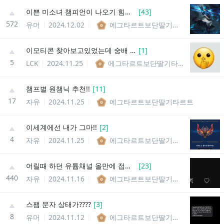
이쁜 미소녀 챔피언이 나오기 힘든 이유
[
43
]
572
유머
2024.12.02
에그타르트보단딸기타르트
이모티콘 찾아보고있었는데 숭배 해버림...
[
1
]
5
LCK
2024.11.25
에그타르트보단딸기타르트
챔프별 원챔닉 추천!!
[
11
]
17
자유
2024.11.25
에그타르트보단딸기타르트
이세계에선 내가 그마!!
[
2
]
4
자유
2024.11.25
에그타르트보단딸기타르트
어릴때 하던 유튭채널 올만에 접속했는데...
[
23
]
440
자유
2024.11.16
에그타르트보단딸기타르트
스팸 문자 상태가????
[
3
]
8
유머
2024.11.12
에그타르트보단딸기타르트