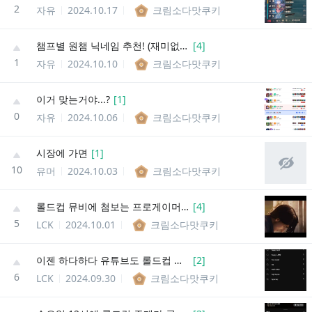
2
자유
2024.10.17
크림소다맛쿠키
챔프별 원챔 닉네임 추천! (재미없을수도...?)
[
4
]
1
자유
2024.10.10
크림소다맛쿠키
이거 맞는거야...?
[
1
]
0
자유
2024.10.06
크림소다맛쿠키
시장에 가면
[
1
]
10
유머
2024.10.03
크림소다맛쿠키
롤드컵 뮤비에 첨보는 프로게이머 있는뎌
[
4
]
5
LCK
2024.10.01
크림소다맛쿠키
이젠 하다하다 유튜브도 롤드컵 뮤비 욕하네
[
2
]
6
LCK
2024.09.30
크림소다맛쿠키