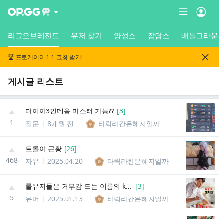
리그오브레전드
유저 찾기
양성소
잡담소
배틀그라운
🏆 프로게이머 1:1 코칭 받기!
게시글 리스트
다이아3인데욤 마스터 가능??
[
3
]
1
질문
8개월 전
타릭라칸은혜지일까
트롤야 근황
[
26
]
468
자유
2025.04.20
타릭라칸은혜지일까
롤유저들은 거부감 드는 이름의 kfc 신메뉴!!
[
3
]
5
유머
2025.01.13
타릭라칸은혜지일까