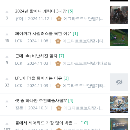
2024년 할머니 캐릭터 3대장
[
5
]
9
유머
2024.11.12
에그타르트보단딸기타르트
페이커가 사일러스를 픽한 이유
[
1
]
49
LCK
2024.11.08
에그타르트보단딸기타르트
근데 blg 비난하진 말자
[
7
]
5
LCK
2024.11.03
에그타르트보단딸기타르트
LPL이 T1을 못이기는 이유
[
2
]
33
LCK
2024.11.03
에그타르트보단딸기타르트
셋 중 하나만 추천해줄사람??
[
4
]
1
질문
2024.10.31
에그타르트보단딸기타르트
롤에서 제어와드 가장 많이 박은 사람!
[
10
]
137