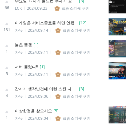
수요일 12시에 롤드컵 주제가 공개된대!!
[
3
]
66
LCK
2024.09.23
크림소다맛쿠키
이게임은 서비스종료를 하면 안됬어
[
12
]
131
자유
2024.09.14
크림소다맛쿠키
블츠 똥챔
[
1
]
1
자유
2024.09.11
크림소다맛쿠키
서버 풀렸다!!
[
1
]
5
자유
2024.09.11
크림소다맛쿠키
갑자기 생각난건데 이런 스킨 나오면 설렐거같지 않아?
[
3
]
4
자유
2024.09.06
크림소다맛쿠키
이상한점을 찾으시오
[
5
]
1
자유
2024.09.04
크림소다맛쿠키