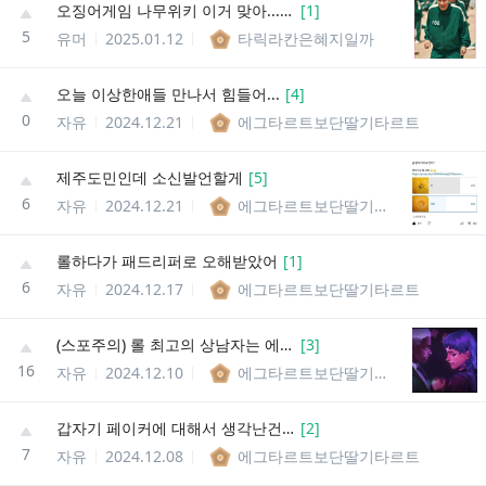
오징어게임 나무위키 이거 맞아...???
[
1
]
5
유머
2025.01.12
타릭라칸은혜지일까
오늘 이상한애들 만나서 힘들어...
[
4
]
0
자유
2024.12.21
에그타르트보단딸기타르트
제주도민인데 소신발언할게
[
5
]
6
자유
2024.12.21
에그타르트보단딸기타르트
롤하다가 패드리퍼로 오해받았어
[
1
]
6
자유
2024.12.17
에그타르트보단딸기타르트
(스포주의) 롤 최고의 상남자는 에코가 아닐까???
[
3
]
16
자유
2024.12.10
에그타르트보단딸기타르트
갑자기 페이커에 대해서 생각난건데
[
2
]
7
자유
2024.12.08
에그타르트보단딸기타르트