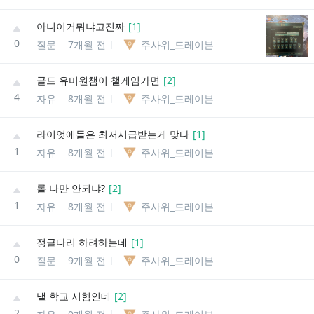
아니이거뭐냐고진짜
[
1
]
0
질문
7개월 전
주사위_드레이븐
골드 유미원챔이 챌게임가면
[
2
]
4
자유
8개월 전
주사위_드레이븐
라이엇애들은 최저시급받는게 맞다
[
1
]
1
자유
8개월 전
주사위_드레이븐
롤 나만 안되냐?
[
2
]
1
자유
8개월 전
주사위_드레이븐
정글다리 하려하는데
[
1
]
0
질문
9개월 전
주사위_드레이븐
낼 학교 시험인데
[
2
]
2