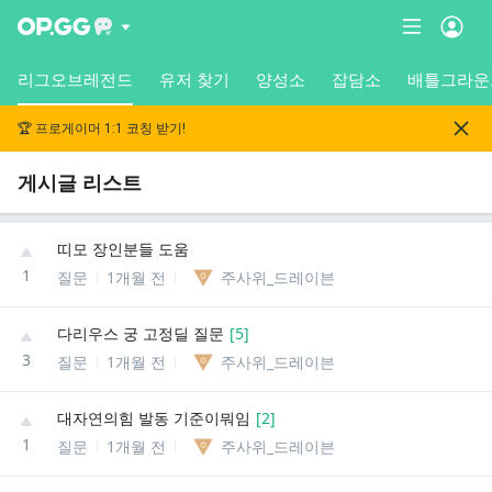
리그오브레전드
유저 찾기
양성소
잡담소
배틀그라운
🏆 프로게이머 1:1 코칭 받기!
게시글 리스트
띠모 장인분들 도움
1
질문
1개월 전
주사위_드레이븐
다리우스 궁 고정딜 질문
[
5
]
3
질문
1개월 전
주사위_드레이븐
대자연의힘 발동 기준이뭐임
[
2
]
1
질문
1개월 전
주사위_드레이븐