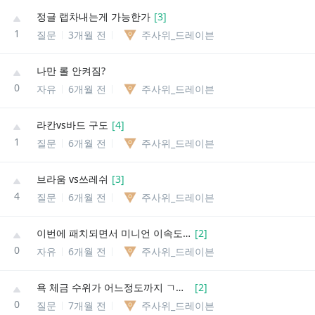
정글 랩차내는게 가능한가
[
3
]
1
질문
3개월 전
주사위_드레이븐
나만 롤 안켜짐?
0
자유
6개월 전
주사위_드레이븐
라칸vs바드 구도
[
4
]
1
질문
6개월 전
주사위_드레이븐
브라움 vs쓰레쉬
[
3
]
4
질문
6개월 전
주사위_드레이븐
이번에 패치되면서 미니언 이속도 빨라진거임?
[
2
]
0
자유
6개월 전
주사위_드레이븐
욕 체금 수위가 어느정도까지 ㄱㄴ임?
[
2
]
0
질문
7개월 전
주사위_드레이븐