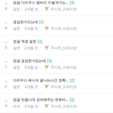
정글 다리우스 탬트리 이렇게가는거 어떰
[
4
]
6
질문
2개월 전
주사위_드레이븐
궁금한거잇는데
[
2
]
0
질문
2개월 전
주사위_드레이븐
정글 역갱 질문
[
2
]
0
질문
2개월 전
주사위_드레이븐
정글 궁금한거있는데
[
5
]
1
질문
2개월 전
주사위_드레이븐
다리우스 패시브 끝나는시간 정확히 몇초인가요
[
2
]
2
질문
2개월 전
주사위_드레이븐
정글 맛깔나게 강의해주는 유튜버같은거없니?
[
2
]
4
자유
2개월 전
주사위_드레이븐