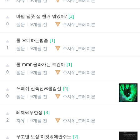
자유
9개월 전
주사위_드레이븐
바텀 딜폿 잴 쌘거 뭐있어?
[
3
]
0
질문
9개월 전
주사위_드레이븐
롤 오더하는법좀
[
1
]
1
질문
9개월 전
주사위_드레이븐
롤 mmr 올라가는 조건이
[
1
]
0
질문
9개월 전
주사위_드레이븐
쓰레쉬 신속신vs쿨감신
[
4
]
0
질문
9개월 전
주사위_드레이븐
레제vs무한성
[
3
]
2
자유
9개월 전
주사위_드레이븐
무고밴 보상 이것밖에안주노
[
2
]