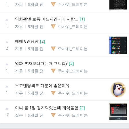
1
자유
9개월 전
주사위_드레이븐
영화관엔 보통 어느시간대에 사람이 가장 적음?
[
1
]
1
자유
9개월 전
주사위_드레이븐
헤헤 8연승중
[
2
]
2
자유
9개월 전
주사위_드레이븐
영화 혼자보러가는거 ㄱㄴ함?
[
3
]
1
자유
9개월 전
주사위_드레이븐
무고밴당해도 기분이 좋은이유
1
자유
9개월 전
주사위_드레이븐
아니 롤 1일 정지먹었는데 개억울함
[
2
]
-2
질문
9개월 전
주사위_드레이븐